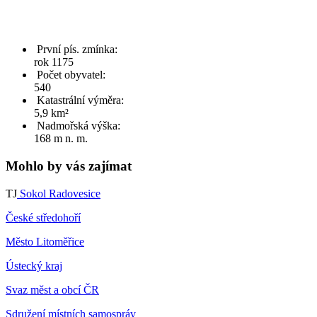
První pís. zmínka:
rok 1175
Počet obyvatel:
540
Katastrální výměra:
5,9 km²
Nadmořská výška:
168 m n. m.
Mohlo by vás zajímat
TJ
Sokol Radovesice
České středohoří
Město Litoměřice
Ústecký kraj
Svaz měst a obcí ČR
Sdružení místních samospráv