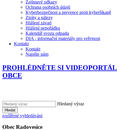
Zajímavé odkazy
Ochrana osobních údajů
Kyberbezpečnost a prevence proti kyberšikaně
Ztráty a nálezy
Hlášení závad
Hlášení nepořádku
Kalendář svozu odpadu
DIA - informační materiály pro veřejnost
Kontakt
Kontakt
Napište nám
PROHLÉDNĚTE SI VIDEOPORTÁL
OBCE
Hledaný výraz
Hledat
rozšířené vyhledávání
Obec
Radovesice