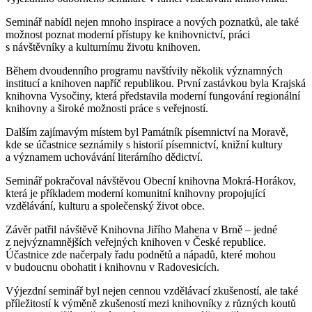
Seminář nabídl nejen mnoho inspirace a nových poznatků, ale také
možnost poznat moderní přístupy ke knihovnictví, práci
s návštěvníky a kulturnímu životu knihoven.
Během dvoudenního programu navštívily několik významných
institucí a knihoven napříč republikou. První zastávkou byla Krajská
knihovna Vysočiny, která představila moderní fungování regionální
knihovny a široké možnosti práce s veřejností.
Dalším zajímavým místem byl Památník písemnictví na Moravě,
kde se účastnice seznámily s historií písemnictví, knižní kultury
a významem uchovávání literárního dědictví.
Seminář pokračoval návštěvou Obecní knihovna Mokrá-Horákov,
která je příkladem moderní komunitní knihovny propojující
vzdělávání, kulturu a společenský život obce.
Závěr patřil návštěvě Knihovna Jiřího Mahena v Brně – jedné
z nejvýznamnějších veřejných knihoven v České republice.
Účastnice zde načerpaly řadu podnětů a nápadů, které mohou
v budoucnu obohatit i knihovnu v Radovesicích.
Výjezdní seminář byl nejen cennou vzdělávací zkušeností, ale také
příležitostí k výměně zkušeností mezi knihovníky z různých koutů