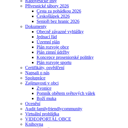
Radovesické listy
Přívesnické tábory 2026
Cesta za pohádkou 2026
Českošlápek 2026
Senioři bez hranic 2026
Dokumenty
Obecně závazné vyhlášky
Jednací řád
Územní plán
Plán rozvoje obce
Plán zimní údržby
Koncepce proseniorské politiky
Plán rozvoje sportu
Certifikáty, osvědčení
Napsali o nás
Spolupráce
Zajímavosti v obci
Zvonice
Pomník obětem světových válek
Boží muka
Ocenění
Audit familyfriendlycommunity
Virtuální prohlídka
VIDEOPORTÁL OBCE
Knihovna