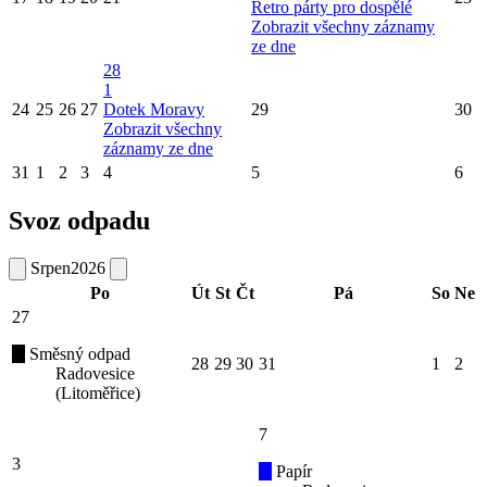
Retro párty pro dospělé
Zobrazit všechny záznamy
ze dne
28
1
24
25
26
27
Dotek Moravy
29
30
Zobrazit všechny
záznamy ze dne
31
1
2
3
4
5
6
Svoz odpadu
Srpen
2026
Po
Út
St
Čt
Pá
So
Ne
27
Směsný odpad
28
29
30
31
1
2
Radovesice
(Litoměřice)
7
3
Papír