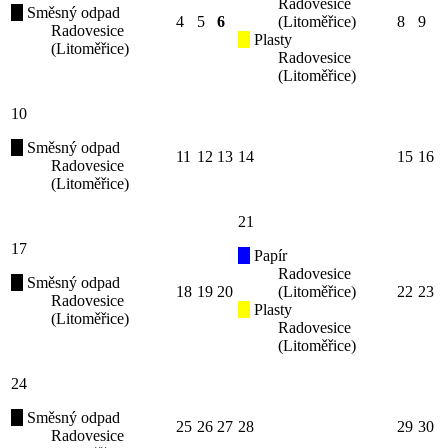
Radovesice
Směsný odpad
4
5
6
(Litoměřice)
8
9
Radovesice
Plasty
(Litoměřice)
Radovesice
(Litoměřice)
10
Směsný odpad
11
12
13
14
15
16
Radovesice
(Litoměřice)
21
17
Papír
Radovesice
Směsný odpad
18
19
20
(Litoměřice)
22
23
Radovesice
Plasty
(Litoměřice)
Radovesice
(Litoměřice)
24
Směsný odpad
25
26
27
28
29
30
Radovesice