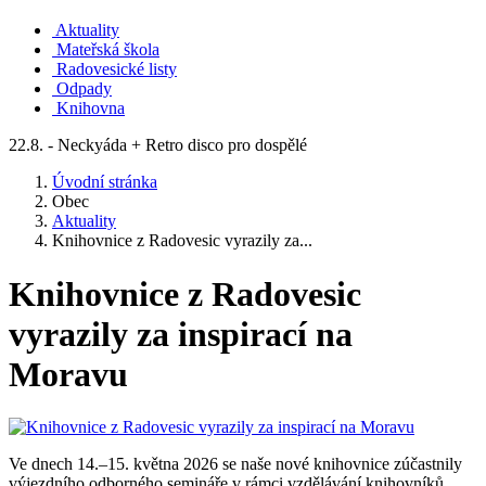
Aktuality
Mateřská škola
Radovesické listy
Odpady
Knihovna
22.8. - Neckyáda + Retro disco pro dospělé
Úvodní stránka
Obec
Aktuality
Knihovnice z Radovesic vyrazily za...
Knihovnice z Radovesic
vyrazily za inspirací na
Moravu
Ve dnech 14.–15. května 2026 se naše nové knihovnice zúčastnily
výjezdního odborného semináře v rámci vzdělávání knihovníků.