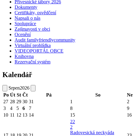
Přívesnické tábory 2026
Dokumenty
Certifikáty, osvědčení
Napsali o nás
Spolupráce
Zajímavosti v obci
Ocenění
Audit familyfriendlycommunity
Virtuální prohlídka
VIDEOPORTÁL OBCE
Knihovna
Rezervační systém
Kalendář
Srpen
2026
Po
Út
St
Čt
Pá
So
Ne
27
28
29
30
31
1
2
3
4
5
6
7
8
9
10
11
12
13
14
15
16
22
2
Radovesická neckyáda
17
18
19
20
21
23