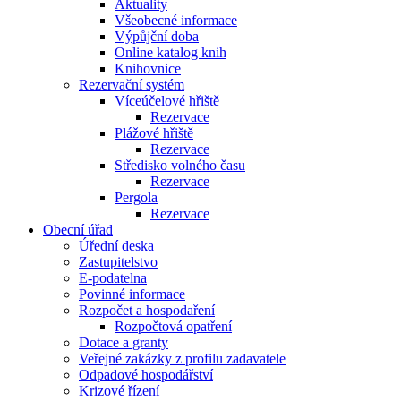
Aktuality
Všeobecné informace
Výpůjční doba
Online katalog knih
Knihovnice
Rezervační systém
Víceúčelové hřiště
Rezervace
Plážové hřiště
Rezervace
Středisko volného času
Rezervace
Pergola
Rezervace
Obecní úřad
Úřední deska
Zastupitelstvo
E-podatelna
Povinné informace
Rozpočet a hospodaření
Rozpočtová opatření
Dotace a granty
Veřejné zakázky z profilu zadavatele
Odpadové hospodářství
Krizové řízení