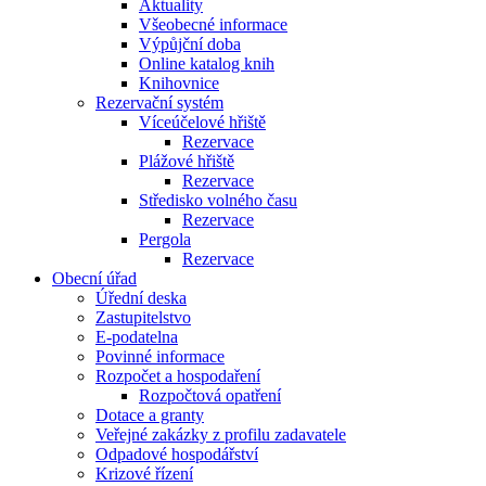
Aktuality
Všeobecné informace
Výpůjční doba
Online katalog knih
Knihovnice
Rezervační systém
Víceúčelové hřiště
Rezervace
Plážové hřiště
Rezervace
Středisko volného času
Rezervace
Pergola
Rezervace
Obecní úřad
Úřední deska
Zastupitelstvo
E-podatelna
Povinné informace
Rozpočet a hospodaření
Rozpočtová opatření
Dotace a granty
Veřejné zakázky z profilu zadavatele
Odpadové hospodářství
Krizové řízení