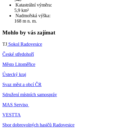
Katastrální výměra:
5,9 km²
Nadmořská výška:
168 m n. m.
Mohlo by vás zajímat
TJ
Sokol Radovesice
České středohoří
Město Litoměřice
Ústecký kraj
Svaz měst a obcí ČR
Sdružení místních samospráv
MAS Serviso
VESTTA
Sbor dobrovolných hasičů Radovesice