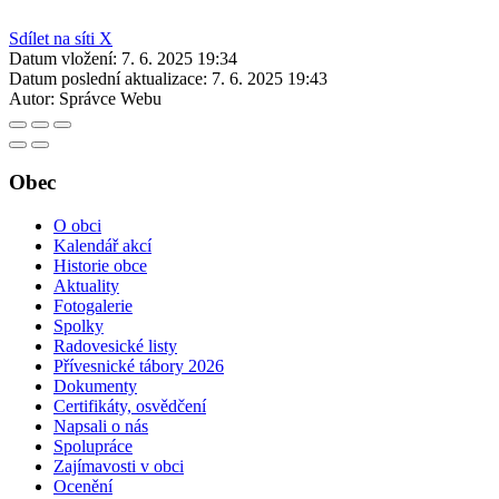
Sdílet na síti X
Datum vložení:
7. 6. 2025 19:34
Datum poslední aktualizace:
7. 6. 2025 19:43
Autor:
Správce Webu
Obec
O obci
Kalendář akcí
Historie obce
Aktuality
Fotogalerie
Spolky
Radovesické listy
Přívesnické tábory 2026
Dokumenty
Certifikáty, osvědčení
Napsali o nás
Spolupráce
Zajímavosti v obci
Ocenění