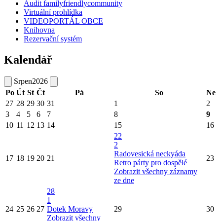
Audit familyfriendlycommunity
Virtuální prohlídka
VIDEOPORTÁL OBCE
Knihovna
Rezervační systém
Kalendář
Srpen
2026
Po
Út
St
Čt
Pá
So
Ne
27
28
29
30
31
1
2
3
4
5
6
7
8
9
10
11
12
13
14
15
16
22
2
Radovesická neckyáda
17
18
19
20
21
23
Retro párty pro dospělé
Zobrazit všechny záznamy
ze dne
28
1
24
25
26
27
Dotek Moravy
29
30
Zobrazit všechny