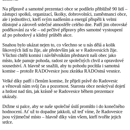
Na přípravě a samotné prezentaci obce se podílelo přibližně 90 lidí –
zástupci spolků, organizací, školky, dobrovolníci, zaměstnanci obce,
ale i jednotlivci, kteří svým nadšením a energií přispěli k velmi
důstojné a zároveň srdečné atmosféře celého dne. Patří jim obrovské
poděkování za vše – od pečlivé přípravy přes samotné vystoupení
až po pohodový a klidný průběh akce.
Snahou bylo ukázat nejen to, co všechno se u nás dělá a kolik
šikovných lidí tu žije, ale především jak se v Radovesicích žije.
Všichni chtěli komisi i návštěvníkům představit naši obec jako
místo, kde panuje pohoda, radost ze společných chvil a opravdové
sousedství. A hlavně se snažili, aby tu pohodu pocítila i samotná
komise – protože RADOvesice jsou zkrátka RADOstná vesnice.
Velké díky patří i členům komise, že přijeli právě do Radovesic
a věnovali nám svůj čas a pozornost. Starosta obce neskrýval dojetí
a hrdost nad tím, jak krásně se Radovesice během prezentace
ukázaly.
Držme si palce, aby se naše společné úsilí promítlo i do konečného
hodnocení. Ať už to dopadne jakkoli, už teď víme, že Radovesice
jsou výjimečné místo – hlavně díky vám všem, kteří tvoříte jejich
srdce.