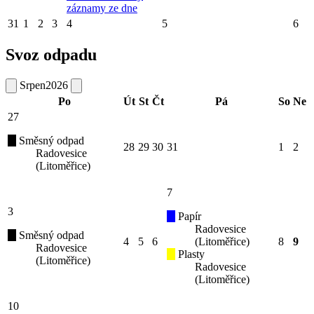
záznamy ze dne
31
1
2
3
4
5
6
Svoz odpadu
Srpen
2026
Po
Út
St
Čt
Pá
So
Ne
27
Směsný odpad
28
29
30
31
1
2
Radovesice
(Litoměřice)
7
3
Papír
Radovesice
Směsný odpad
4
5
6
(Litoměřice)
8
9
Radovesice
Plasty
(Litoměřice)
Radovesice
(Litoměřice)
10