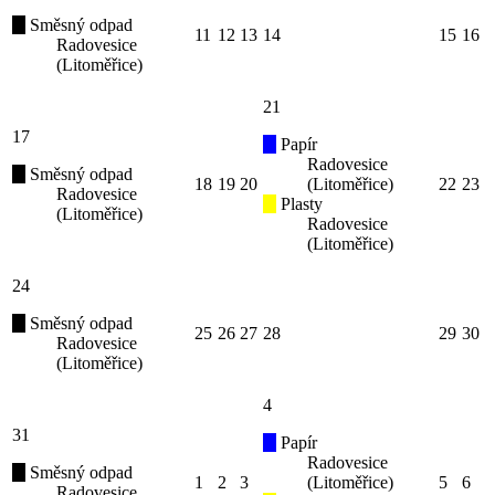
Směsný odpad
11
12
13
14
15
16
Radovesice
(Litoměřice)
21
17
Papír
Radovesice
Směsný odpad
18
19
20
(Litoměřice)
22
23
Radovesice
Plasty
(Litoměřice)
Radovesice
(Litoměřice)
24
Směsný odpad
25
26
27
28
29
30
Radovesice
(Litoměřice)
4
31
Papír
Radovesice
Směsný odpad
1
2
3
(Litoměřice)
5
6
Radovesice