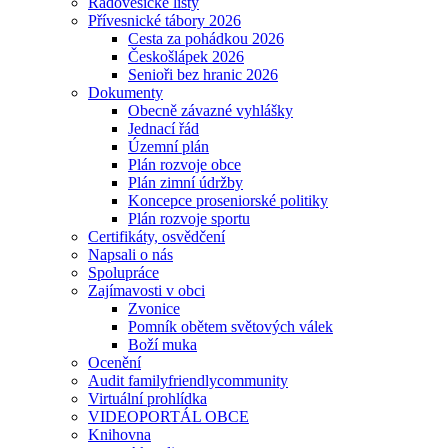
Radovesické listy
Přívesnické tábory 2026
Cesta za pohádkou 2026
Českošlápek 2026
Senioři bez hranic 2026
Dokumenty
Obecně závazné vyhlášky
Jednací řád
Územní plán
Plán rozvoje obce
Plán zimní údržby
Koncepce proseniorské politiky
Plán rozvoje sportu
Certifikáty, osvědčení
Napsali o nás
Spolupráce
Zajímavosti v obci
Zvonice
Pomník obětem světových válek
Boží muka
Ocenění
Audit familyfriendlycommunity
Virtuální prohlídka
VIDEOPORTÁL OBCE
Knihovna