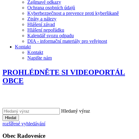
Zajímavé odkazy
Ochrana osobních údajů
Kyberbezpečnost a prevence proti kyberšikaně
Ztráty a nálezy
Hlášení závad
Hlášení nepořádku
Kalendář svozu odpadu
DIA - informační materiály pro veřejnost
Kontakt
Kontakt
Napište nám
PROHLÉDNĚTE SI VIDEOPORTÁL
OBCE
Hledaný výraz
Hledat
rozšířené vyhledávání
Obec
Radovesice