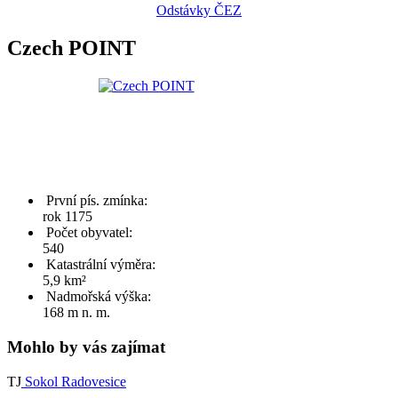
Odstávky ČEZ
Czech POINT
První pís. zmínka:
rok 1175
Počet obyvatel:
540
Katastrální výměra:
5,9 km²
Nadmořská výška:
168 m n. m.
Mohlo by vás zajímat
TJ
Sokol Radovesice