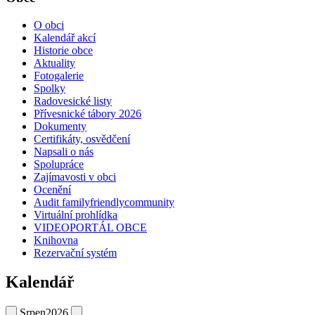
O obci
Kalendář akcí
Historie obce
Aktuality
Fotogalerie
Spolky
Radovesické listy
Přívesnické tábory 2026
Dokumenty
Certifikáty, osvědčení
Napsali o nás
Spolupráce
Zajímavosti v obci
Ocenění
Audit familyfriendlycommunity
Virtuální prohlídka
VIDEOPORTÁL OBCE
Knihovna
Rezervační systém
Kalendář
Srpen
2026