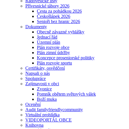
Radovesické listy
Přívesnické tábory 2026
Cesta za pohádkou 2026
Českošlápek 2026
Senioři bez hranic 2026
Dokumenty
Obecně závazné vyhlášky
Jednací řád
Územní plán
Plán rozvoje obce
Plán zimní údržby
Koncepce proseniorské politiky
Plán rozvoje sportu
Certifikáty, osvědčení
Napsali o nás
Spolupráce
Zajímavosti v obci
Zvonice
Pomník obětem světových válek
Boží muka
Ocenění
Audit familyfriendlycommunity
Virtuální prohlídka
VIDEOPORTÁL OBCE
Knihovna