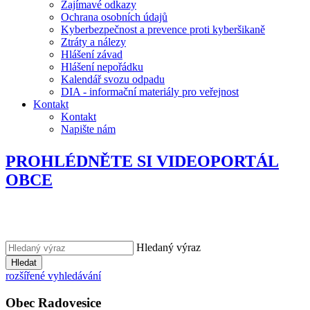
Zajímavé odkazy
Ochrana osobních údajů
Kyberbezpečnost a prevence proti kyberšikaně
Ztráty a nálezy
Hlášení závad
Hlášení nepořádku
Kalendář svozu odpadu
DIA - informační materiály pro veřejnost
Kontakt
Kontakt
Napište nám
PROHLÉDNĚTE SI VIDEOPORTÁL
OBCE
Hledaný výraz
Hledat
rozšířené vyhledávání
Obec
Radovesice