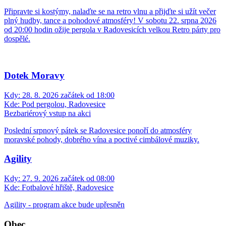
Připravte si kostýmy, nalaďte se na retro vlnu a přijďte si užít večer
plný hudby, tance a pohodové atmosféry! V sobotu 22. srpna 2026
od 20:00 hodin ožije pergola v Radovesicích velkou Retro párty pro
dospělé.
Dotek Moravy
Kdy:
28. 8. 2026 začátek od 18:00
Kde:
Pod pergolou, Radovesice
Bezbariérový vstup na akci
Poslední srpnový pátek se Radovesice ponoří do atmosféry
moravské pohody, dobrého vína a poctivé cimbálové muziky.
Agility
Kdy:
27. 9. 2026 začátek od 08:00
Kde:
Fotbalové hřiště, Radovesice
Agility - program akce bude upřesněn
Obec