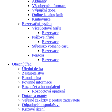
Aktuality
Všeobecné informace
Výpůjční doba
Online katalog knih
Knihovnice
Rezervační systém
Víceúčelové hřiště
Rezervace
Plážové hřiště
Rezervace
Středisko volného času
Rezervace
Pergola
Rezervace
Obecní úřad
Úřední deska
Zastupitelstvo
E-podatelna
Povinné informace
Rozpočet a hospodaření
Rozpočtová opatření
Dotace a granty
Veřejné zakázky z profilu zadavatele
Odpadové hospodářství
Krizové řízení