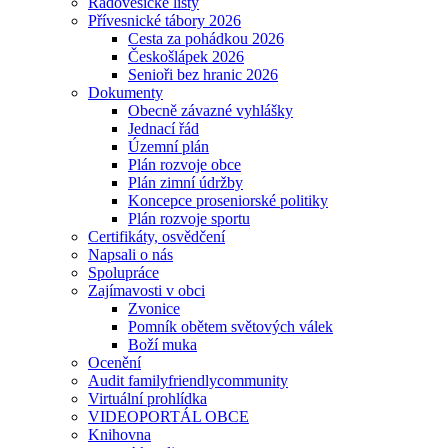
Radovesické listy
Přívesnické tábory 2026
Cesta za pohádkou 2026
Českošlápek 2026
Senioři bez hranic 2026
Dokumenty
Obecně závazné vyhlášky
Jednací řád
Územní plán
Plán rozvoje obce
Plán zimní údržby
Koncepce proseniorské politiky
Plán rozvoje sportu
Certifikáty, osvědčení
Napsali o nás
Spolupráce
Zajímavosti v obci
Zvonice
Pomník obětem světových válek
Boží muka
Ocenění
Audit familyfriendlycommunity
Virtuální prohlídka
VIDEOPORTÁL OBCE
Knihovna