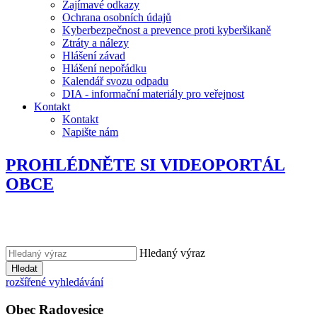
Zajímavé odkazy
Ochrana osobních údajů
Kyberbezpečnost a prevence proti kyberšikaně
Ztráty a nálezy
Hlášení závad
Hlášení nepořádku
Kalendář svozu odpadu
DIA - informační materiály pro veřejnost
Kontakt
Kontakt
Napište nám
PROHLÉDNĚTE SI VIDEOPORTÁL
OBCE
Hledaný výraz
Hledat
rozšířené vyhledávání
Obec
Radovesice