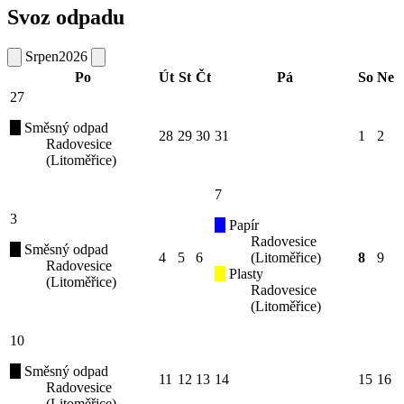
Svoz odpadu
Srpen
2026
Po
Út
St
Čt
Pá
So
Ne
27
Směsný odpad
28
29
30
31
1
2
Radovesice
(Litoměřice)
7
3
Papír
Radovesice
Směsný odpad
4
5
6
(Litoměřice)
8
9
Radovesice
Plasty
(Litoměřice)
Radovesice
(Litoměřice)
10
Směsný odpad
11
12
13
14
15
16
Radovesice
(Litoměřice)