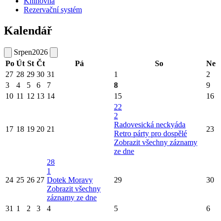
Knihovna
Rezervační systém
Kalendář
Srpen
2026
Po
Út
St
Čt
Pá
So
Ne
27
28
29
30
31
1
2
3
4
5
6
7
8
9
10
11
12
13
14
15
16
22
2
Radovesická neckyáda
17
18
19
20
21
23
Retro párty pro dospělé
Zobrazit všechny záznamy
ze dne
28
1
24
25
26
27
Dotek Moravy
29
30
Zobrazit všechny
záznamy ze dne
31
1
2
3
4
5
6