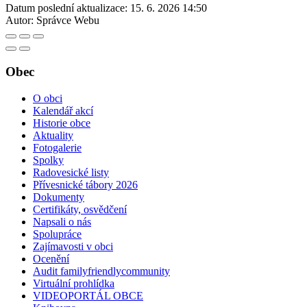
Datum poslední aktualizace:
15. 6. 2026 14:50
Autor:
Správce Webu
Obec
O obci
Kalendář akcí
Historie obce
Aktuality
Fotogalerie
Spolky
Radovesické listy
Přívesnické tábory 2026
Dokumenty
Certifikáty, osvědčení
Napsali o nás
Spolupráce
Zajímavosti v obci
Ocenění
Audit familyfriendlycommunity
Virtuální prohlídka
VIDEOPORTÁL OBCE