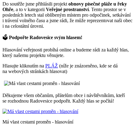
Do soutěže jsme přihlásili projekt
obnovy písečné pláže u řeky
Ohře
, a to v kategorii
Veřejné prostranství
. Tento prostor se v
posledních letech stal oblíbeným místem pro odpočinek, setkávání
i trávení volného času a jsme rádi, že může reprezentovat naši obec
i na celostátní úrovni.
🗳️
Podpořte Radovesice svým hlasem!
Hlasování veřejnosti probíhá online a budeme rádi za každý hlas,
který našemu projektu věnujete.
Hlasujte kliknutím na
PLÁŽ
(níže je znázorněno, kde se dá
na webových stránkách hlasovat)
Děkujeme všem občanům, přátelům obce i návštěvníkům, kteří
se rozhodnou Radovesice podpořit. Každý hlas se počítá!
Má vlast cestami proměn - hlasování