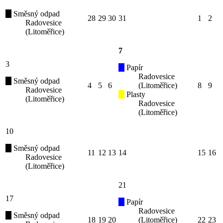
Směsný odpad
28
29
30
31
1
2
Radovesice
(Litoměřice)
7
3
Papír
Radovesice
Směsný odpad
4
5
6
(Litoměřice)
8
9
Radovesice
Plasty
(Litoměřice)
Radovesice
(Litoměřice)
10
Směsný odpad
11
12
13
14
15
16
Radovesice
(Litoměřice)
21
17
Papír
Radovesice
Směsný odpad
18
19
20
(Litoměřice)
22
23