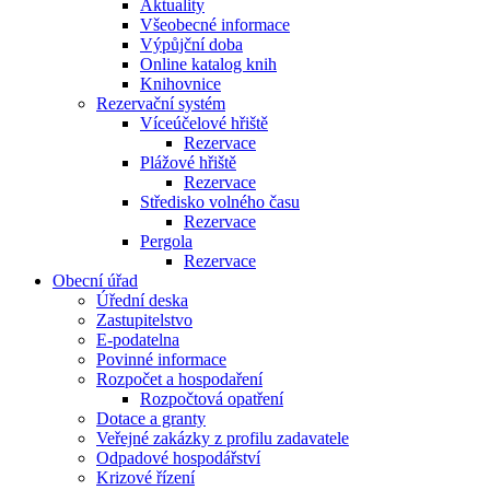
Aktuality
Všeobecné informace
Výpůjční doba
Online katalog knih
Knihovnice
Rezervační systém
Víceúčelové hřiště
Rezervace
Plážové hřiště
Rezervace
Středisko volného času
Rezervace
Pergola
Rezervace
Obecní úřad
Úřední deska
Zastupitelstvo
E-podatelna
Povinné informace
Rozpočet a hospodaření
Rozpočtová opatření
Dotace a granty
Veřejné zakázky z profilu zadavatele
Odpadové hospodářství
Krizové řízení