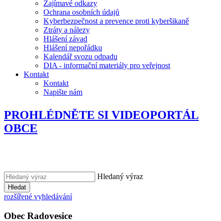
Zajímavé odkazy
Ochrana osobních údajů
Kyberbezpečnost a prevence proti kyberšikaně
Ztráty a nálezy
Hlášení závad
Hlášení nepořádku
Kalendář svozu odpadu
DIA - informační materiály pro veřejnost
Kontakt
Kontakt
Napište nám
PROHLÉDNĚTE SI VIDEOPORTÁL
OBCE
Hledaný výraz
Hledat
rozšířené vyhledávání
Obec
Radovesice