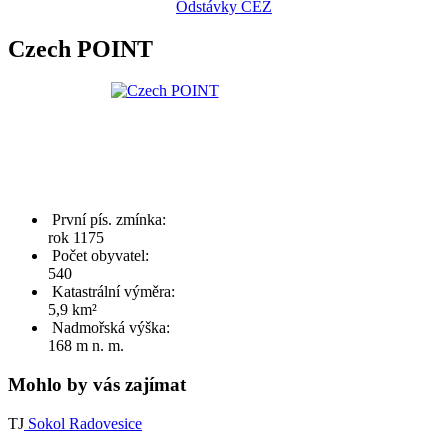
Odstávky ČEZ
Czech POINT
První pís. zmínka:
rok 1175
Počet obyvatel:
540
Katastrální výměra:
5,9 km²
Nadmořská výška:
168 m n. m.
Mohlo by vás zajímat
TJ
Sokol Radovesice