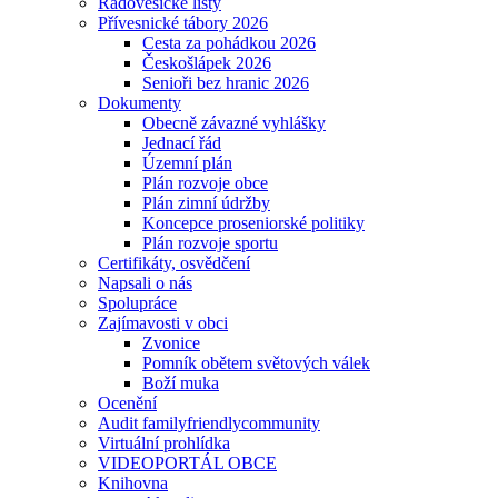
Radovesické listy
Přívesnické tábory 2026
Cesta za pohádkou 2026
Českošlápek 2026
Senioři bez hranic 2026
Dokumenty
Obecně závazné vyhlášky
Jednací řád
Územní plán
Plán rozvoje obce
Plán zimní údržby
Koncepce proseniorské politiky
Plán rozvoje sportu
Certifikáty, osvědčení
Napsali o nás
Spolupráce
Zajímavosti v obci
Zvonice
Pomník obětem světových válek
Boží muka
Ocenění
Audit familyfriendlycommunity
Virtuální prohlídka
VIDEOPORTÁL OBCE
Knihovna