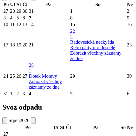
Po
Út
St
Čt
Pá
So
Ne
27
28
29
30
31
1
2
3
4
5
6
7
8
9
10
11
12
13
14
15
16
22
2
Radovesická neckyáda
17
18
19
20
21
23
Retro párty pro dospělé
Zobrazit všechny záznamy
ze dne
28
1
24
25
26
27
Dotek Moravy
29
30
Zobrazit všechny
záznamy ze dne
31
1
2
3
4
5
6
Svoz odpadu
Srpen
2026
Po
Út
St
Čt
Pá
So
Ne
27