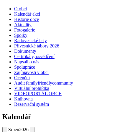
O obci
Kalendář akcí
Historie obce
Aktuality
Fotogalerie
Spolky
Radovesické listy
Přívesnické tábory 2026
Dokumenty
Certifikáty, osvědčení
Napsali o nás
Spolupráce
Zajímavosti v obci
Ocenění
Audit familyfriendlycommunity
Virtuální prohlídka
VIDEOPORTÁL OBCE
Knihovna
Rezervační systém
Kalendář
Srpen
2026