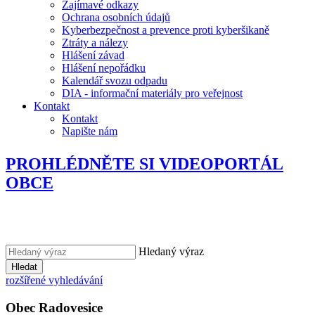
Zajímavé odkazy
Ochrana osobních údajů
Kyberbezpečnost a prevence proti kyberšikaně
Ztráty a nálezy
Hlášení závad
Hlášení nepořádku
Kalendář svozu odpadu
DIA - informační materiály pro veřejnost
Kontakt
Kontakt
Napište nám
PROHLÉDNĚTE SI VIDEOPORTÁL
OBCE
Hledaný výraz
Hledat
rozšířené vyhledávání
Obec
Radovesice