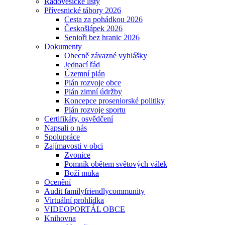
Radovesické listy
Přívesnické tábory 2026
Cesta za pohádkou 2026
Českošlápek 2026
Senioři bez hranic 2026
Dokumenty
Obecně závazné vyhlášky
Jednací řád
Územní plán
Plán rozvoje obce
Plán zimní údržby
Koncepce proseniorské politiky
Plán rozvoje sportu
Certifikáty, osvědčení
Napsali o nás
Spolupráce
Zajímavosti v obci
Zvonice
Pomník obětem světových válek
Boží muka
Ocenění
Audit familyfriendlycommunity
Virtuální prohlídka
VIDEOPORTÁL OBCE
Knihovna