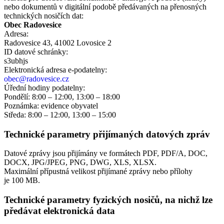
nebo dokumentů v digitální podobě předávaných na přenosných
technických nosičích dat:
Obec Radovesice
Adresa:
Radovesice 43, 41002 Lovosice 2
ID datové schránky:
s3ubhjs
Elektronická adresa e‑podatelny:
obec@radovesice.cz
Úřední hodiny podatelny:
Pondělí: 8:00 – 12:00, 13:00 – 18:00
Poznámka: evidence obyvatel
Středa: 8:00 – 12:00, 13:00 – 15:00
Technické parametry přijímaných datových zpráv
Datové zprávy jsou přijímány ve formátech
PDF, PDF/A, DOC,
DOCX, JPG/JPEG, PNG, DWG, XLS, XLSX.
Maximální přípustná velikost přijímané zprávy nebo přílohy
je
100 MB
.
Technické parametry fyzických nosičů, na nichž lze
předávat elektronická data