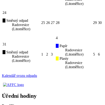
(Litoměřice)
24
Směsný odpad
25
26
27
28
29
30
Radovesice
(Litoměřice)
4
31
Papír
Radovesice
Směsný odpad
1
2
3
(Litoměřice)
5
6
Radovesice
Plasty
(Litoměřice)
Radovesice
(Litoměřice)
Kalendář svozu odpadu
Úřední hodiny