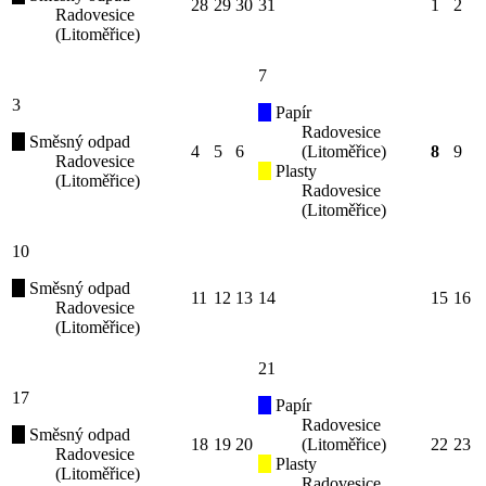
28
29
30
31
1
2
Radovesice
(Litoměřice)
7
3
Papír
Radovesice
Směsný odpad
4
5
6
(Litoměřice)
8
9
Radovesice
Plasty
(Litoměřice)
Radovesice
(Litoměřice)
10
Směsný odpad
11
12
13
14
15
16
Radovesice
(Litoměřice)
21
17
Papír
Radovesice
Směsný odpad
18
19
20
(Litoměřice)
22
23
Radovesice
Plasty
(Litoměřice)
Radovesice