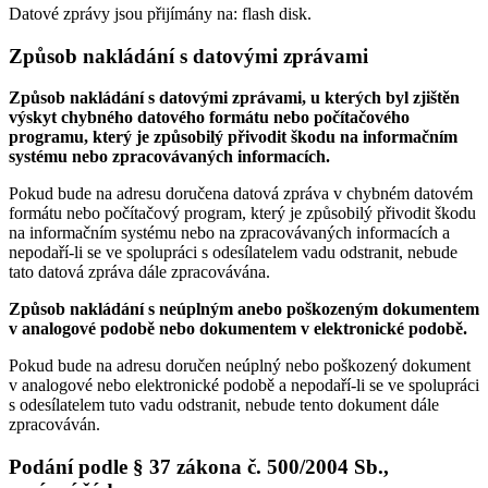
Datové zprávy jsou přijímány na:
flash disk.
Způsob nakládání s datovými zprávami
Způsob nakládání s datovými zprávami, u kterých byl zjištěn
výskyt chybného datového formátu nebo počítačového
programu, který je způsobilý přivodit škodu na informačním
systému nebo zpracovávaných informacích.
Pokud bude na adresu doručena datová zpráva v chybném datovém
formátu nebo počítačový program, který je způsobilý přivodit škodu
na informačním systému nebo na zpracovávaných informacích a
nepodaří-li se ve spolupráci s odesílatelem vadu odstranit, nebude
tato datová zpráva dále zpracovávána.
Způsob nakládání s neúplným anebo poškozeným dokumentem
v analogové podobě nebo dokumentem v elektronické podobě.
Pokud bude na adresu doručen neúplný nebo poškozený dokument
v analogové nebo elektronické podobě a nepodaří-li se ve spolupráci
s odesílatelem tuto vadu odstranit, nebude tento dokument dále
zpracováván.
Podání podle § 37 zákona č. 500/2004 Sb.,