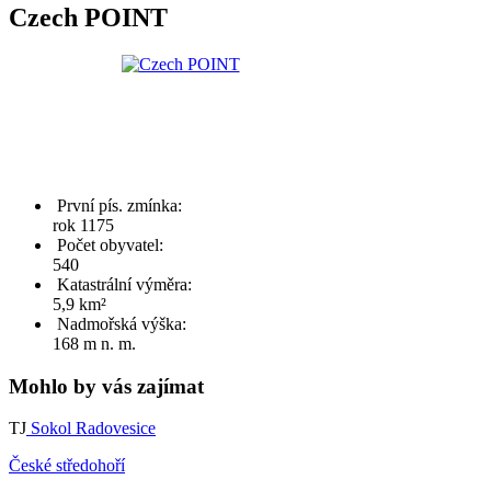
Czech POINT
První pís. zmínka:
rok 1175
Počet obyvatel:
540
Katastrální výměra:
5,9 km²
Nadmořská výška:
168 m n. m.
Mohlo by vás zajímat
TJ
Sokol Radovesice
České středohoří