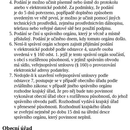
Podání je možno učinit písemně nebo ústně do protokolu
anebo v elektronické podobě. Za podmínky, že podání
je do 5 dnů potvrzeno, popřípadě doplněno způsobem
uvedeným ve větě první, je možno je učinit pomocí jiných
technických prostředků, zejména prostřednictvím dálnopisu,
telefaxu nebo veřejné datové sítě bez použití podpisu.
Podání se činí u správního orgánu, který je věcně a místně
příslušný. Podání je učiněno dnem, kdy tomuto orgánu došlo.
Není-li správní orgán schopen zajistit přijímání podání
v elektronické podobě podle odstavce 4, uzavře osoba
uvedená v § 160 odst. 1. jejíž je tento správní orgán součástí,
s obcí s rozšířenou působností, v jejímž správním obvodu
má sídlo, veřejnoprávní smlouvu (§ 160) o provozování
elektronické adresy podatelny.
Nedojde-li k uzavření veřejnoprávní smlouvy podle
odstavce 7, postupuje se v případě obecního úřadu podle
zvláštního zákona: v případě jiného správního orgánu
rozhodne krajský úřad, že pro něj bude tuto povinnost
vykonávat obecní úřad obce s rozšířenou působností, do jehož
správního obvodu patří. Rozhodnutí vydává krajský úřad
v přenesené působnosti. Rozhodnutí krajského úřadu
se zveřejní nejméně po dobu 15 dnů na úřední desce
správního orgánu, který povinnost neplnil.
Obecní úřad