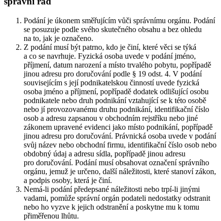
správní řád
Podání je úkonem směřujícím vůči správnímu orgánu. Podání
se posuzuje podle svého skutečného obsahu a bez ohledu
na to, jak je označeno.
Z podání musí být patrno, kdo je činí, které věci se týká
a co se navrhuje. Fyzická osoba uvede v podání jméno,
příjmení, datum narození a místo trvalého pobytu, popřípadě
jinou adresu pro doručování podle § 19 odst. 4. V podání
souvisejícím s její podnikatelskou činností uvede fyzická
osoba jméno a příjmení, popřípadě dodatek odlišující osobu
podnikatele nebo druh podnikání vztahující se k této osobě
nebo jí provozovanému druhu podnikání, identifikační číslo
osob a adresu zapsanou v obchodním rejstříku nebo jiné
zákonem upravené evidenci jako místo podnikání, popřípadě
jinou adresu pro doručování. Právnická osoba uvede v podání
svůj název nebo obchodní firmu, identifikační číslo osob nebo
obdobný údaj a adresu sídla, popřípadě jinou adresu
pro doručování. Podání musí obsahovat označení správního
orgánu, jemuž je určeno, další náležitosti, které stanoví zákon,
a podpis osoby, která je činí.
Nemá-li podání předepsané náležitosti nebo trpí-li jinými
vadami, pomůže správní orgán podateli nedostatky odstranit
nebo ho vyzve k jejich odstranění a poskytne mu k tomu
přiměřenou lhůtu.