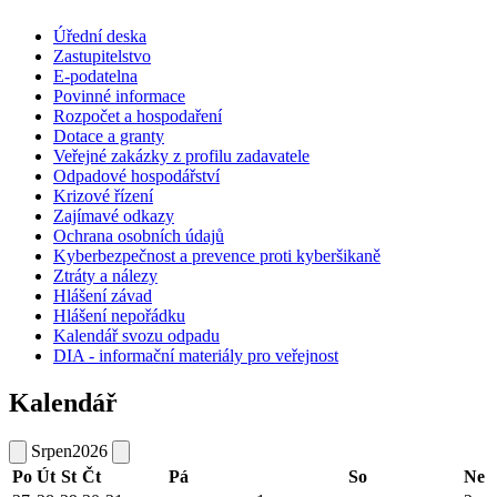
Úřední deska
Zastupitelstvo
E-podatelna
Povinné informace
Rozpočet a hospodaření
Dotace a granty
Veřejné zakázky z profilu zadavatele
Odpadové hospodářství
Krizové řízení
Zajímavé odkazy
Ochrana osobních údajů
Kyberbezpečnost a prevence proti kyberšikaně
Ztráty a nálezy
Hlášení závad
Hlášení nepořádku
Kalendář svozu odpadu
DIA - informační materiály pro veřejnost
Kalendář
Srpen
2026
Po
Út
St
Čt
Pá
So
Ne