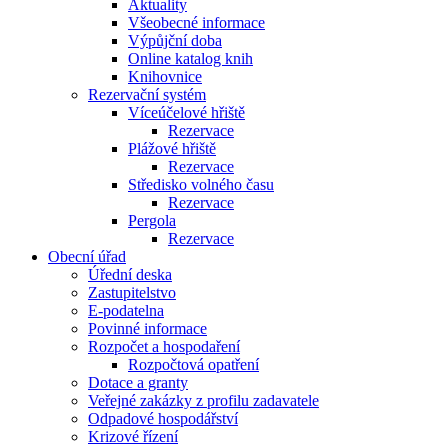
Aktuality
Všeobecné informace
Výpůjční doba
Online katalog knih
Knihovnice
Rezervační systém
Víceúčelové hřiště
Rezervace
Plážové hřiště
Rezervace
Středisko volného času
Rezervace
Pergola
Rezervace
Obecní úřad
Úřední deska
Zastupitelstvo
E-podatelna
Povinné informace
Rozpočet a hospodaření
Rozpočtová opatření
Dotace a granty
Veřejné zakázky z profilu zadavatele
Odpadové hospodářství
Krizové řízení