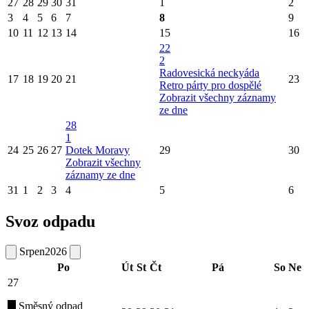
27
28
29
30
31
1
2
3
4
5
6
7
8
9
10
11
12
13
14
15
16
22
2
Radovesická neckyáda
17
18
19
20
21
23
Retro párty pro dospělé
Zobrazit všechny záznamy
ze dne
28
1
24
25
26
27
Dotek Moravy
29
30
Zobrazit všechny
záznamy ze dne
31
1
2
3
4
5
6
Svoz odpadu
Srpen
2026
Po
Út
St
Čt
Pá
So
Ne
27
Směsný odpad