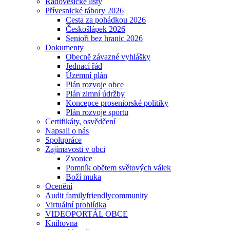
Radovesické listy
Přívesnické tábory 2026
Cesta za pohádkou 2026
Českošlápek 2026
Senioři bez hranic 2026
Dokumenty
Obecně závazné vyhlášky
Jednací řád
Územní plán
Plán rozvoje obce
Plán zimní údržby
Koncepce proseniorské politiky
Plán rozvoje sportu
Certifikáty, osvědčení
Napsali o nás
Spolupráce
Zajímavosti v obci
Zvonice
Pomník obětem světových válek
Boží muka
Ocenění
Audit familyfriendlycommunity
Virtuální prohlídka
VIDEOPORTÁL OBCE
Knihovna