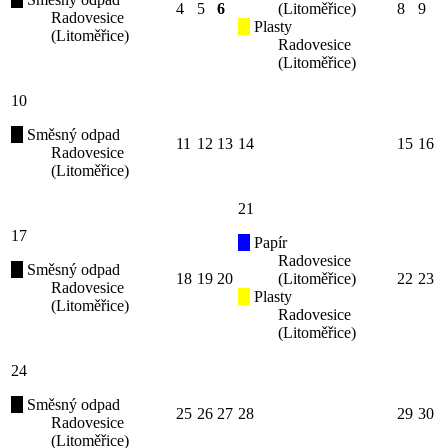
4
5
6
(Litoměřice)
8
9
Radovesice
Plasty
(Litoměřice)
Radovesice
(Litoměřice)
10
Směsný odpad
11
12
13
14
15
16
Radovesice
(Litoměřice)
21
17
Papír
Radovesice
Směsný odpad
18
19
20
(Litoměřice)
22
23
Radovesice
Plasty
(Litoměřice)
Radovesice
(Litoměřice)
24
Směsný odpad
25
26
27
28
29
30
Radovesice
(Litoměřice)