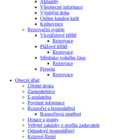
Aktuality
Všeobecné informace
Výpůjční doba
Online katalog knih
Knihovnice
Rezervační systém
Víceúčelové hřiště
Rezervace
Plážové hřiště
Rezervace
Středisko volného času
Rezervace
Pergola
Rezervace
Obecní úřad
Úřední deska
Zastupitelstvo
E-podatelna
Povinné informace
Rozpočet a hospodaření
Rozpočtová opatření
Dotace a granty
Veřejné zakázky z profilu zadavatele
Odpadové hospodářství
Krizové řízení