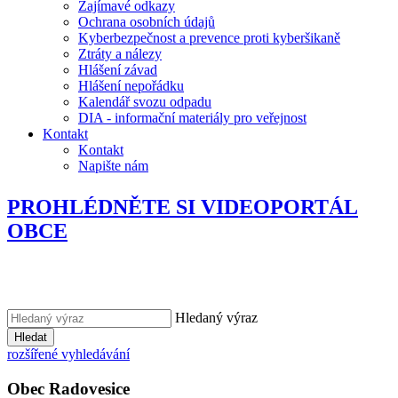
Zajímavé odkazy
Ochrana osobních údajů
Kyberbezpečnost a prevence proti kyberšikaně
Ztráty a nálezy
Hlášení závad
Hlášení nepořádku
Kalendář svozu odpadu
DIA - informační materiály pro veřejnost
Kontakt
Kontakt
Napište nám
PROHLÉDNĚTE SI VIDEOPORTÁL
OBCE
Hledaný výraz
Hledat
rozšířené vyhledávání
Obec
Radovesice