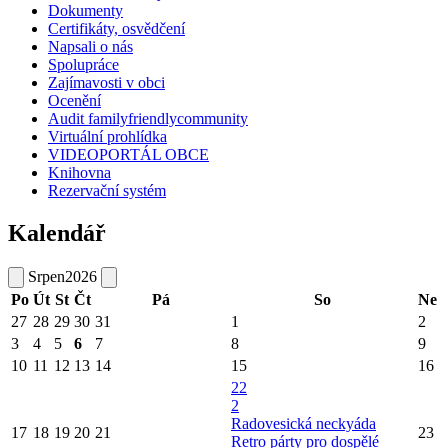
Dokumenty
Certifikáty, osvědčení
Napsali o nás
Spolupráce
Zajímavosti v obci
Ocenění
Audit familyfriendlycommunity
Virtuální prohlídka
VIDEOPORTÁL OBCE
Knihovna
Rezervační systém
Kalendář
Srpen
2026
Po
Út
St
Čt
Pá
So
Ne
27
28
29
30
31
1
2
3
4
5
6
7
8
9
10
11
12
13
14
15
16
22
2
Radovesická neckyáda
17
18
19
20
21
23
Retro párty pro dospělé