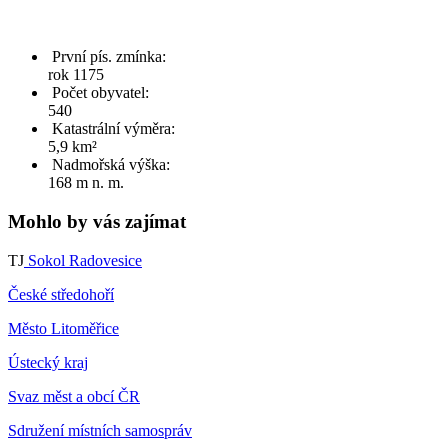
První pís. zmínka:
rok 1175
Počet obyvatel:
540
Katastrální výměra:
5,9 km²
Nadmořská výška:
168 m n. m.
Mohlo by vás zajímat
TJ
Sokol Radovesice
České středohoří
Město Litoměřice
Ústecký kraj
Svaz měst a obcí ČR
Sdružení místních samospráv