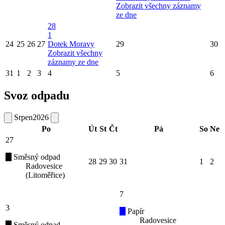
Zobrazit všechny záznamy
ze dne
28
1
24
25
26
27
Dotek Moravy
29
30
Zobrazit všechny
záznamy ze dne
31
1
2
3
4
5
6
Svoz odpadu
Srpen
2026
Po
Út
St
Čt
Pá
So
Ne
27
Směsný odpad
28
29
30
31
1
2
Radovesice
(Litoměřice)
7
3
Papír
Radovesice
Směsný odpad