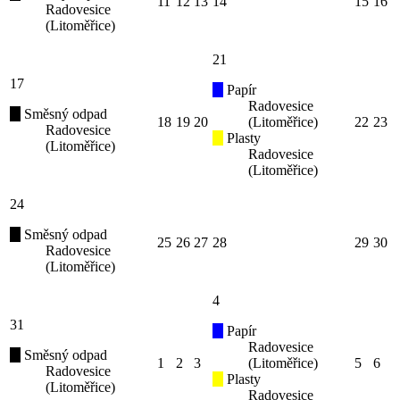
11
12
13
14
15
16
Radovesice
(Litoměřice)
21
17
Papír
Radovesice
Směsný odpad
18
19
20
(Litoměřice)
22
23
Radovesice
Plasty
(Litoměřice)
Radovesice
(Litoměřice)
24
Směsný odpad
25
26
27
28
29
30
Radovesice
(Litoměřice)
4
31
Papír
Radovesice
Směsný odpad
1
2
3
(Litoměřice)
5
6
Radovesice
Plasty
(Litoměřice)
Radovesice