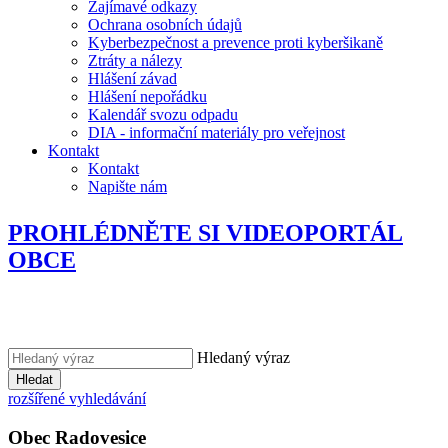
Zajímavé odkazy
Ochrana osobních údajů
Kyberbezpečnost a prevence proti kyberšikaně
Ztráty a nálezy
Hlášení závad
Hlášení nepořádku
Kalendář svozu odpadu
DIA - informační materiály pro veřejnost
Kontakt
Kontakt
Napište nám
PROHLÉDNĚTE SI VIDEOPORTÁL
OBCE
Hledaný výraz
Hledat
rozšířené vyhledávání
Obec
Radovesice