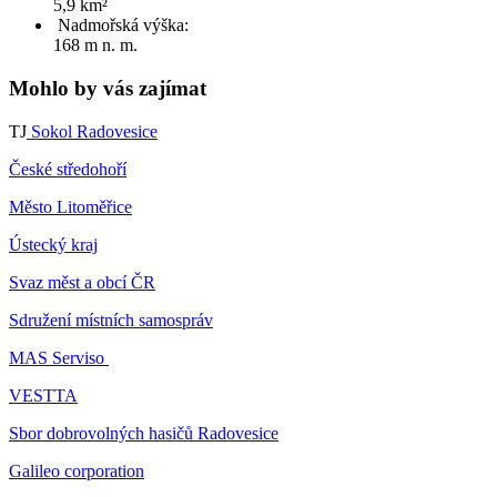
5,9 km²
Nadmořská výška:
168 m n. m.
Mohlo by vás zajímat
TJ
Sokol Radovesice
České středohoří
Město Litoměřice
Ústecký kraj
Svaz měst a obcí ČR
Sdružení místních samospráv
MAS Serviso
VESTTA
Sbor dobrovolných hasičů Radovesice
Galileo corporation