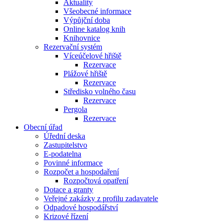
Aktuality
Všeobecné informace
Výpůjční doba
Online katalog knih
Knihovnice
Rezervační systém
Víceúčelové hřiště
Rezervace
Plážové hřiště
Rezervace
Středisko volného času
Rezervace
Pergola
Rezervace
Obecní úřad
Úřední deska
Zastupitelstvo
E-podatelna
Povinné informace
Rozpočet a hospodaření
Rozpočtová opatření
Dotace a granty
Veřejné zakázky z profilu zadavatele
Odpadové hospodářství
Krizové řízení