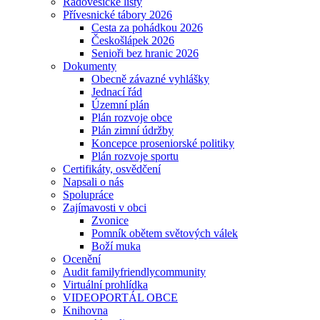
Radovesické listy
Přívesnické tábory 2026
Cesta za pohádkou 2026
Českošlápek 2026
Senioři bez hranic 2026
Dokumenty
Obecně závazné vyhlášky
Jednací řád
Územní plán
Plán rozvoje obce
Plán zimní údržby
Koncepce proseniorské politiky
Plán rozvoje sportu
Certifikáty, osvědčení
Napsali o nás
Spolupráce
Zajímavosti v obci
Zvonice
Pomník obětem světových válek
Boží muka
Ocenění
Audit familyfriendlycommunity
Virtuální prohlídka
VIDEOPORTÁL OBCE
Knihovna