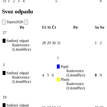
31
1
2
3
4
5
6
Svoz odpadu
Srpen
2026
Po
Út
St
Čt
Pá
So
Ne
27
Směsný odpad
28
29
30
31
1
2
Radovesice
(Litoměřice)
7
3
Papír
Radovesice
Směsný odpad
4
5
6
(Litoměřice)
8
9
Radovesice
Plasty
(Litoměřice)
Radovesice
(Litoměřice)
10
Směsný odpad