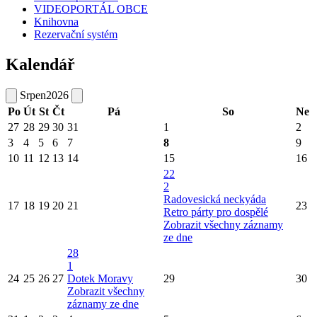
VIDEOPORTÁL OBCE
Knihovna
Rezervační systém
Kalendář
Srpen
2026
Po
Út
St
Čt
Pá
So
Ne
27
28
29
30
31
1
2
3
4
5
6
7
8
9
10
11
12
13
14
15
16
22
2
Radovesická neckyáda
17
18
19
20
21
23
Retro párty pro dospělé
Zobrazit všechny záznamy
ze dne
28
1
24
25
26
27
Dotek Moravy
29
30
Zobrazit všechny
záznamy ze dne