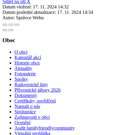
Sdílet na síti X
Datum vložení:
17. 11. 2024 14:32
Datum poslední aktualizace:
17. 11. 2024 14:34
Autor:
Správce Webu
Obec
O obci
Kalendář akcí
Historie obce
Aktuality
Fotogalerie
Spolky
Radovesické listy
Přívesnické tábory 2026
Dokumenty
Certifikáty, osvědčení
Napsali o nás
Spolupráce
Zajímavosti v obci
Ocenění
Audit familyfriendlycommunity
Virtuální prohlídka