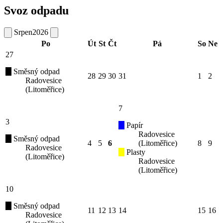
Svoz odpadu
Srpen
2026
Po
Út
St
Čt
Pá
So
Ne
27
Směsný odpad
28
29
30
31
1
2
Radovesice
(Litoměřice)
7
3
Papír
Radovesice
Směsný odpad
4
5
6
(Litoměřice)
8
9
Radovesice
Plasty
(Litoměřice)
Radovesice
(Litoměřice)
10
Směsný odpad
11
12
13
14
15
16
Radovesice