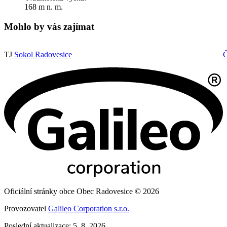
168 m n. m.
Mohlo by vás zajímat
TJ
Sokol Radovesice
Č
Oficiální stránky obce Obec Radovesice © 2026
Provozovatel
Galileo Corporation s.r.o.
Poslední aktualizace: 5. 8. 2026