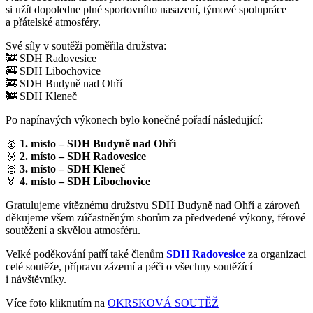
si užít dopoledne plné sportovního nasazení, týmové spolupráce
a přátelské atmosféry.
Své síly v soutěži poměřila družstva:
🚒 SDH Radovesice
🚒 SDH Libochovice
🚒 SDH Budyně nad Ohří
🚒 SDH Kleneč
Po napínavých výkonech bylo konečné pořadí následující:
🥇
1. místo – SDH Budyně nad Ohří
🥈
2. místo – SDH Radovesice
🥉
3. místo – SDH Kleneč
🏅
4. místo – SDH Libochovice
Gratulujeme vítěznému družstvu SDH Budyně nad Ohří a zároveň
děkujeme všem zúčastněným sborům za předvedené výkony, férové
soutěžení a skvělou atmosféru.
Velké poděkování patří také členům
S
DH Radovesice
za organizaci
celé soutěže, přípravu zázemí a péči o všechny soutěžící
i návštěvníky.
Více foto kliknutím na
OKRSKOVÁ SOUTĚŽ