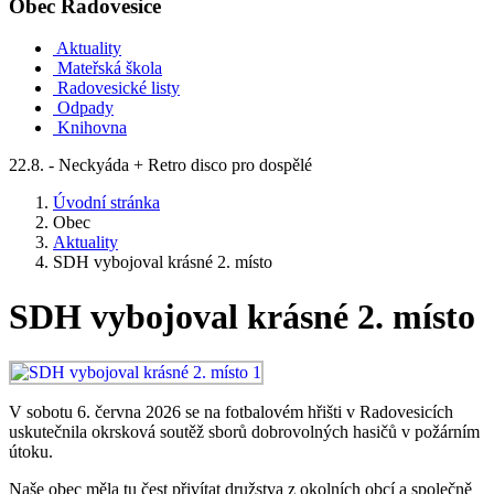
Obec
Radovesice
Aktuality
Mateřská škola
Radovesické listy
Odpady
Knihovna
22.8. - Neckyáda + Retro disco pro dospělé
Úvodní stránka
Obec
Aktuality
SDH vybojoval krásné 2. místo
SDH vybojoval krásné 2. místo
V sobotu 6. června 2026 se na fotbalovém hřišti v Radovesicích
uskutečnila okrsková soutěž sborů dobrovolných hasičů v požárním
útoku.
Naše obec měla tu čest přivítat družstva z okolních obcí a společně