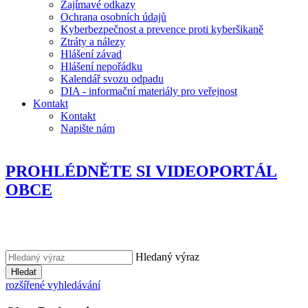
Zajímavé odkazy
Ochrana osobních údajů
Kyberbezpečnost a prevence proti kyberšikaně
Ztráty a nálezy
Hlášení závad
Hlášení nepořádku
Kalendář svozu odpadu
DIA - informační materiály pro veřejnost
Kontakt
Kontakt
Napište nám
PROHLÉDNĚTE SI VIDEOPORTÁL
OBCE
Hledaný výraz
Hledat
rozšířené vyhledávání