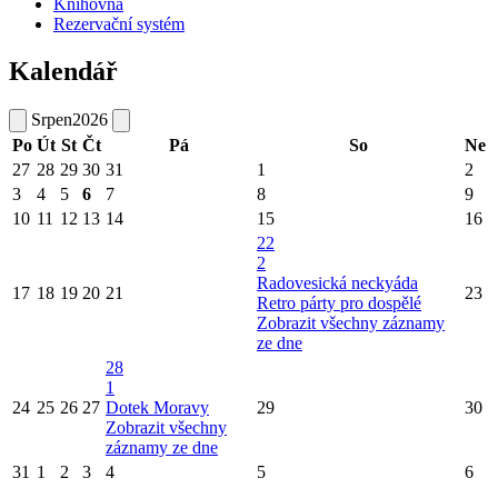
Knihovna
Rezervační systém
Kalendář
Srpen
2026
Po
Út
St
Čt
Pá
So
Ne
27
28
29
30
31
1
2
3
4
5
6
7
8
9
10
11
12
13
14
15
16
22
2
Radovesická neckyáda
17
18
19
20
21
23
Retro párty pro dospělé
Zobrazit všechny záznamy
ze dne
28
1
24
25
26
27
Dotek Moravy
29
30
Zobrazit všechny
záznamy ze dne
31
1
2
3
4
5
6