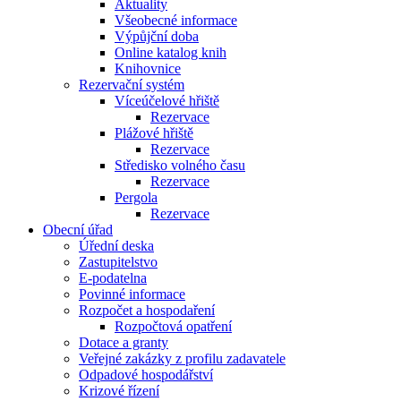
Aktuality
Všeobecné informace
Výpůjční doba
Online katalog knih
Knihovnice
Rezervační systém
Víceúčelové hřiště
Rezervace
Plážové hřiště
Rezervace
Středisko volného času
Rezervace
Pergola
Rezervace
Obecní úřad
Úřední deska
Zastupitelstvo
E-podatelna
Povinné informace
Rozpočet a hospodaření
Rozpočtová opatření
Dotace a granty
Veřejné zakázky z profilu zadavatele
Odpadové hospodářství
Krizové řízení