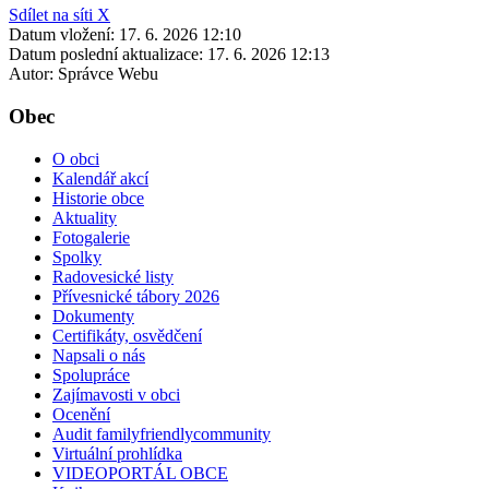
Sdílet na síti X
Datum vložení:
17. 6. 2026 12:10
Datum poslední aktualizace:
17. 6. 2026 12:13
Autor:
Správce Webu
Obec
O obci
Kalendář akcí
Historie obce
Aktuality
Fotogalerie
Spolky
Radovesické listy
Přívesnické tábory 2026
Dokumenty
Certifikáty, osvědčení
Napsali o nás
Spolupráce
Zajímavosti v obci
Ocenění
Audit familyfriendlycommunity
Virtuální prohlídka
VIDEOPORTÁL OBCE