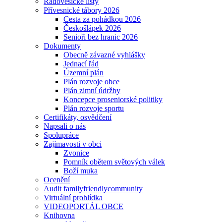
Radovesické listy
Přívesnické tábory 2026
Cesta za pohádkou 2026
Českošlápek 2026
Senioři bez hranic 2026
Dokumenty
Obecně závazné vyhlášky
Jednací řád
Územní plán
Plán rozvoje obce
Plán zimní údržby
Koncepce proseniorské politiky
Plán rozvoje sportu
Certifikáty, osvědčení
Napsali o nás
Spolupráce
Zajímavosti v obci
Zvonice
Pomník obětem světových válek
Boží muka
Ocenění
Audit familyfriendlycommunity
Virtuální prohlídka
VIDEOPORTÁL OBCE
Knihovna