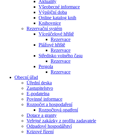
Aktuality
Všeobecné informace
Výpůjční doba
Online katalog knih
Knihovnice
Rezervační systém
Víceúčelové hřiště
Rezervace
Plážové hřiště
Rezervace
Středisko volného času
Rezervace
Pergola
Rezervace
Obecní úřad
Úřední deska
Zastupitelstvo
E-podatelna
Povinné informace
Rozpočet a hospodaření
Rozpočtová opatření
Dotace a granty
Veřejné zakázky z profilu zadavatele
Odpadové hospodářství
Krizové řízení