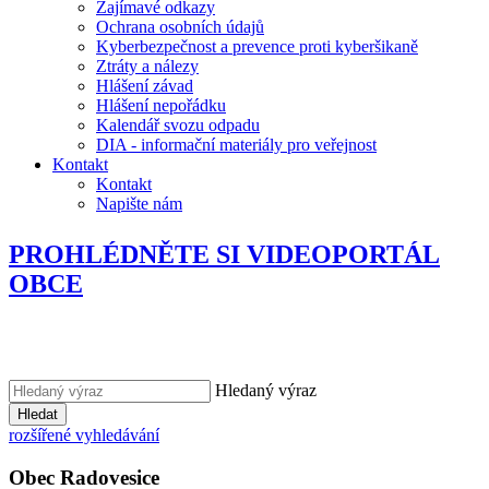
Zajímavé odkazy
Ochrana osobních údajů
Kyberbezpečnost a prevence proti kyberšikaně
Ztráty a nálezy
Hlášení závad
Hlášení nepořádku
Kalendář svozu odpadu
DIA - informační materiály pro veřejnost
Kontakt
Kontakt
Napište nám
PROHLÉDNĚTE SI VIDEOPORTÁL
OBCE
Hledaný výraz
Hledat
rozšířené vyhledávání
Obec
Radovesice