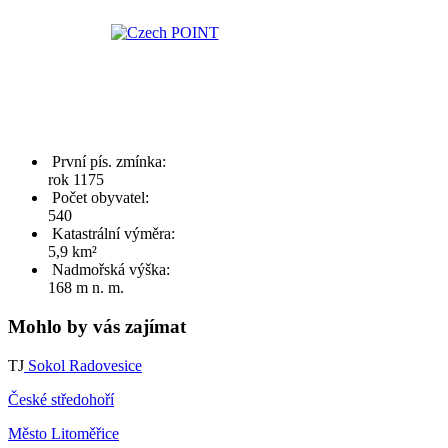
První pís. zmínka:
rok 1175
Počet obyvatel:
540
Katastrální výměra:
5,9 km²
Nadmořská výška:
168 m n. m.
Mohlo by vás zajímat
TJ
Sokol Radovesice
České středohoří
Město Litoměřice