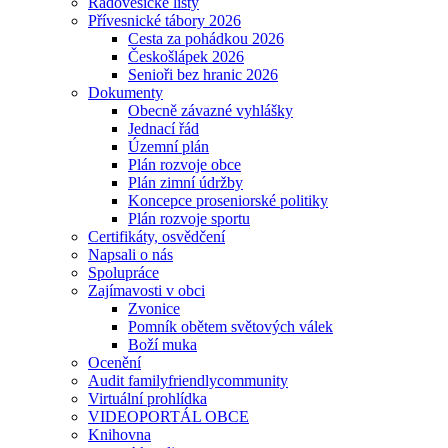
Radovesické listy
Přívesnické tábory 2026
Cesta za pohádkou 2026
Českošlápek 2026
Senioři bez hranic 2026
Dokumenty
Obecně závazné vyhlášky
Jednací řád
Územní plán
Plán rozvoje obce
Plán zimní údržby
Koncepce proseniorské politiky
Plán rozvoje sportu
Certifikáty, osvědčení
Napsali o nás
Spolupráce
Zajímavosti v obci
Zvonice
Pomník obětem světových válek
Boží muka
Ocenění
Audit familyfriendlycommunity
Virtuální prohlídka
VIDEOPORTÁL OBCE
Knihovna