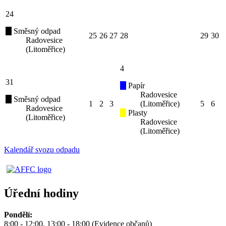
24
Směsný odpad
25
26
27
28
29
30
Radovesice
(Litoměřice)
4
31
Papír
Radovesice
Směsný odpad
1
2
3
(Litoměřice)
5
6
Radovesice
Plasty
(Litoměřice)
Radovesice
(Litoměřice)
Kalendář svozu odpadu
Úřední hodiny
Pondělí:
8:00 - 12:00, 13:00 - 18:00 (Evidence občanů)