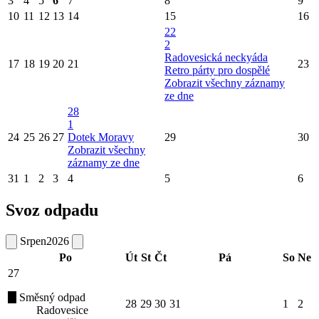
3
4
5
6
7
8
9
10
11
12
13
14
15
16
22
2
Radovesická neckyáda
17
18
19
20
21
23
Retro párty pro dospělé
Zobrazit všechny záznamy
ze dne
28
1
24
25
26
27
Dotek Moravy
29
30
Zobrazit všechny
záznamy ze dne
31
1
2
3
4
5
6
Svoz odpadu
Srpen
2026
Po
Út
St
Čt
Pá
So
Ne
27
Směsný odpad
28
29
30
31
1
2
Radovesice