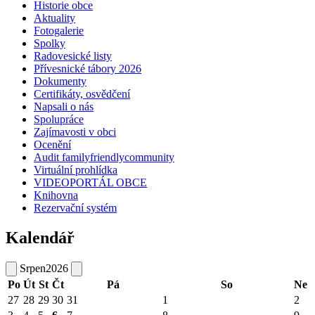
Historie obce
Aktuality
Fotogalerie
Spolky
Radovesické listy
Přívesnické tábory 2026
Dokumenty
Certifikáty, osvědčení
Napsali o nás
Spolupráce
Zajímavosti v obci
Ocenění
Audit familyfriendlycommunity
Virtuální prohlídka
VIDEOPORTÁL OBCE
Knihovna
Rezervační systém
Kalendář
Srpen
2026
Po
Út
St
Čt
Pá
So
Ne
27
28
29
30
31
1
2