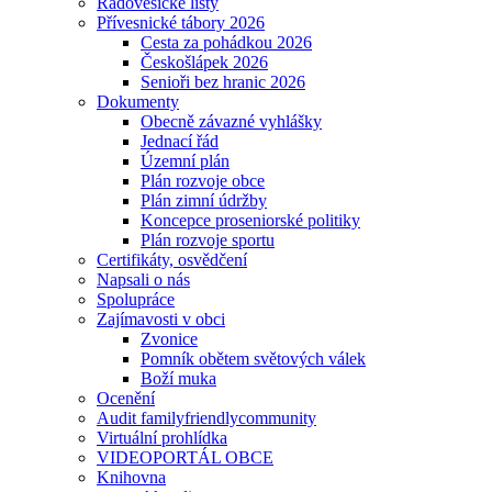
Radovesické listy
Přívesnické tábory 2026
Cesta za pohádkou 2026
Českošlápek 2026
Senioři bez hranic 2026
Dokumenty
Obecně závazné vyhlášky
Jednací řád
Územní plán
Plán rozvoje obce
Plán zimní údržby
Koncepce proseniorské politiky
Plán rozvoje sportu
Certifikáty, osvědčení
Napsali o nás
Spolupráce
Zajímavosti v obci
Zvonice
Pomník obětem světových válek
Boží muka
Ocenění
Audit familyfriendlycommunity
Virtuální prohlídka
VIDEOPORTÁL OBCE
Knihovna