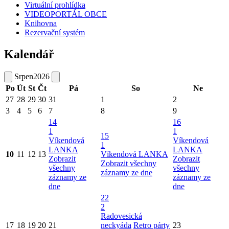
Virtuální prohlídka
VIDEOPORTÁL OBCE
Knihovna
Rezervační systém
Kalendář
Srpen
2026
Po
Út
St
Čt
Pá
So
Ne
27
28
29
30
31
1
2
3
4
5
6
7
8
9
14
16
1
1
15
Víkendová
Víkendová
1
LANKA
LANKA
10
11
12
13
Víkendová LANKA
Zobrazit
Zobrazit
Zobrazit všechny
všechny
všechny
záznamy ze dne
záznamy ze
záznamy ze
dne
dne
22
2
Radovesická
17
18
19
20
21
neckyáda
Retro párty
23