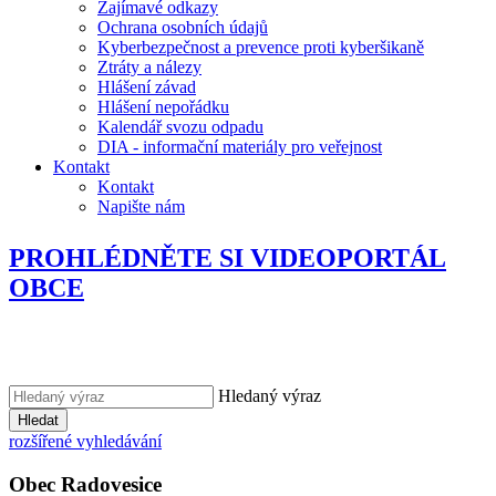
Zajímavé odkazy
Ochrana osobních údajů
Kyberbezpečnost a prevence proti kyberšikaně
Ztráty a nálezy
Hlášení závad
Hlášení nepořádku
Kalendář svozu odpadu
DIA - informační materiály pro veřejnost
Kontakt
Kontakt
Napište nám
PROHLÉDNĚTE SI VIDEOPORTÁL
OBCE
Hledaný výraz
Hledat
rozšířené vyhledávání
Obec
Radovesice