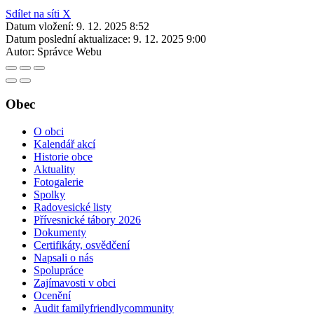
Sdílet na síti X
Datum vložení:
9. 12. 2025 8:52
Datum poslední aktualizace:
9. 12. 2025 9:00
Autor:
Správce Webu
Obec
O obci
Kalendář akcí
Historie obce
Aktuality
Fotogalerie
Spolky
Radovesické listy
Přívesnické tábory 2026
Dokumenty
Certifikáty, osvědčení
Napsali o nás
Spolupráce
Zajímavosti v obci
Ocenění
Audit familyfriendlycommunity