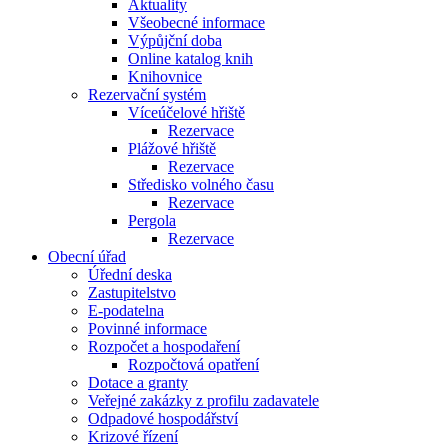
Aktuality
Všeobecné informace
Výpůjční doba
Online katalog knih
Knihovnice
Rezervační systém
Víceúčelové hřiště
Rezervace
Plážové hřiště
Rezervace
Středisko volného času
Rezervace
Pergola
Rezervace
Obecní úřad
Úřední deska
Zastupitelstvo
E-podatelna
Povinné informace
Rozpočet a hospodaření
Rozpočtová opatření
Dotace a granty
Veřejné zakázky z profilu zadavatele
Odpadové hospodářství
Krizové řízení