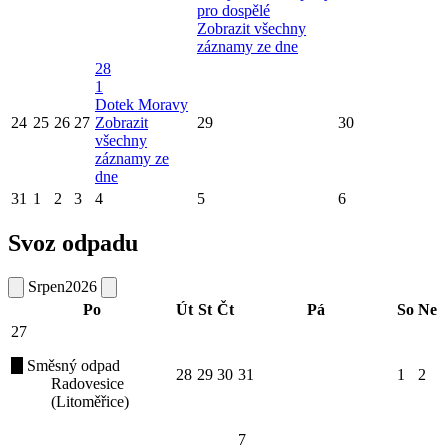
pro dospělé
Zobrazit všechny
záznamy ze dne
28
1
Dotek Moravy
24
25
26
27
Zobrazit
29
30
všechny
záznamy ze
dne
31
1
2
3
4
5
6
Svoz odpadu
Srpen
2026
Po
Út
St
Čt
Pá
So
Ne
27
Směsný odpad
28
29
30
31
1
2
Radovesice
(Litoměřice)
7