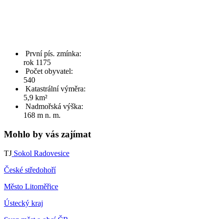
První pís. zmínka:
rok 1175
Počet obyvatel:
540
Katastrální výměra:
5,9 km²
Nadmořská výška:
168 m n. m.
Mohlo by vás zajímat
TJ
Sokol Radovesice
České středohoří
Město Litoměřice
Ústecký kraj