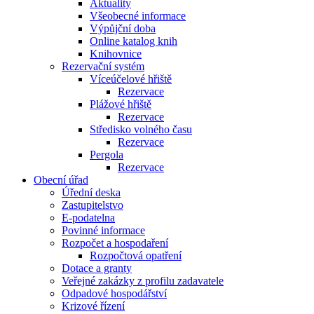
Aktuality
Všeobecné informace
Výpůjční doba
Online katalog knih
Knihovnice
Rezervační systém
Víceúčelové hřiště
Rezervace
Plážové hřiště
Rezervace
Středisko volného času
Rezervace
Pergola
Rezervace
Obecní úřad
Úřední deska
Zastupitelstvo
E-podatelna
Povinné informace
Rozpočet a hospodaření
Rozpočtová opatření
Dotace a granty
Veřejné zakázky z profilu zadavatele
Odpadové hospodářství
Krizové řízení