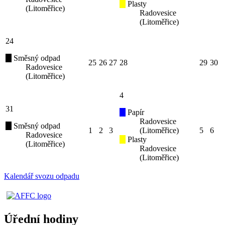
Plasty
(Litoměřice)
Radovesice
(Litoměřice)
24
Směsný odpad
25
26
27
28
29
30
Radovesice
(Litoměřice)
4
31
Papír
Radovesice
Směsný odpad
1
2
3
(Litoměřice)
5
6
Radovesice
Plasty
(Litoměřice)
Radovesice
(Litoměřice)
Kalendář svozu odpadu
Úřední hodiny