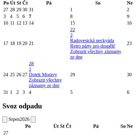
Po
Út
St
Čt
Pá
So
Ne
27
28
29
30
31
1
2
3
4
5
6
7
8
9
10
11
12
13
14
15
16
22
2
Radovesická neckyáda
17
18
19
20
21
23
Retro párty pro dospělé
Zobrazit všechny záznamy
ze dne
28
1
24
25
26
27
Dotek Moravy
29
30
Zobrazit všechny
záznamy ze dne
31
1
2
3
4
5
6
Svoz odpadu
Srpen
2026
Po
Út
St
Čt
Pá
So
Ne
27