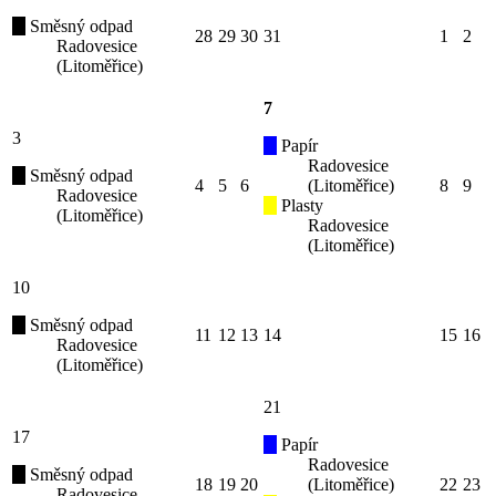
Směsný odpad
28
29
30
31
1
2
Radovesice
(Litoměřice)
7
3
Papír
Radovesice
Směsný odpad
4
5
6
(Litoměřice)
8
9
Radovesice
Plasty
(Litoměřice)
Radovesice
(Litoměřice)
10
Směsný odpad
11
12
13
14
15
16
Radovesice
(Litoměřice)
21
17
Papír
Radovesice
Směsný odpad
18
19
20
(Litoměřice)
22
23
Radovesice