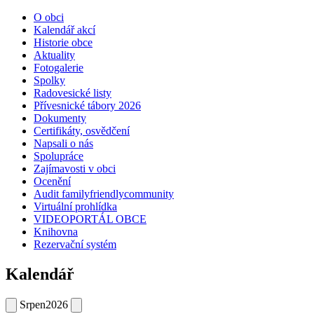
O obci
Kalendář akcí
Historie obce
Aktuality
Fotogalerie
Spolky
Radovesické listy
Přívesnické tábory 2026
Dokumenty
Certifikáty, osvědčení
Napsali o nás
Spolupráce
Zajímavosti v obci
Ocenění
Audit familyfriendlycommunity
Virtuální prohlídka
VIDEOPORTÁL OBCE
Knihovna
Rezervační systém
Kalendář
Srpen
2026