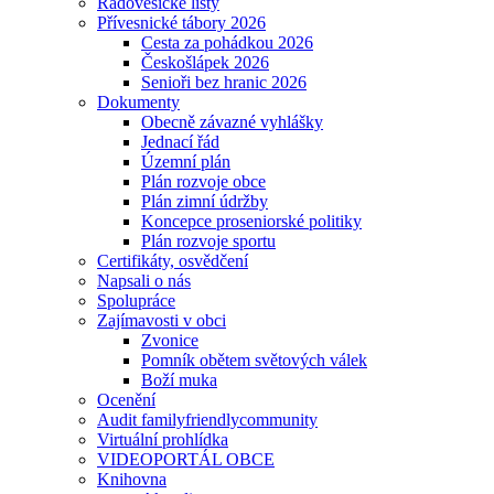
Radovesické listy
Přívesnické tábory 2026
Cesta za pohádkou 2026
Českošlápek 2026
Senioři bez hranic 2026
Dokumenty
Obecně závazné vyhlášky
Jednací řád
Územní plán
Plán rozvoje obce
Plán zimní údržby
Koncepce proseniorské politiky
Plán rozvoje sportu
Certifikáty, osvědčení
Napsali o nás
Spolupráce
Zajímavosti v obci
Zvonice
Pomník obětem světových válek
Boží muka
Ocenění
Audit familyfriendlycommunity
Virtuální prohlídka
VIDEOPORTÁL OBCE
Knihovna