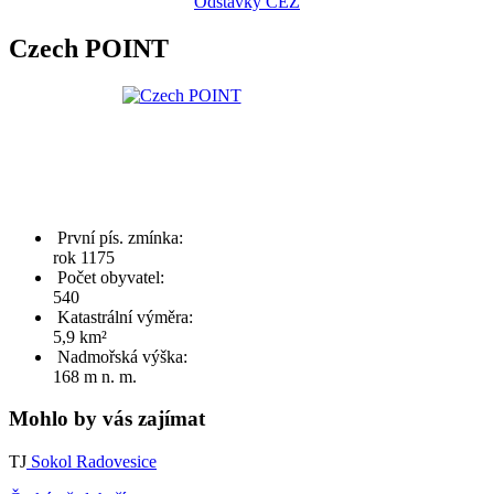
Odstávky ČEZ
Czech POINT
První pís. zmínka:
rok 1175
Počet obyvatel:
540
Katastrální výměra:
5,9 km²
Nadmořská výška:
168 m n. m.
Mohlo by vás zajímat
TJ
Sokol Radovesice