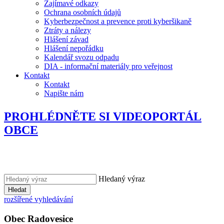
Zajímavé odkazy
Ochrana osobních údajů
Kyberbezpečnost a prevence proti kyberšikaně
Ztráty a nálezy
Hlášení závad
Hlášení nepořádku
Kalendář svozu odpadu
DIA - informační materiály pro veřejnost
Kontakt
Kontakt
Napište nám
PROHLÉDNĚTE SI VIDEOPORTÁL
OBCE
Hledaný výraz
Hledat
rozšířené vyhledávání
Obec
Radovesice