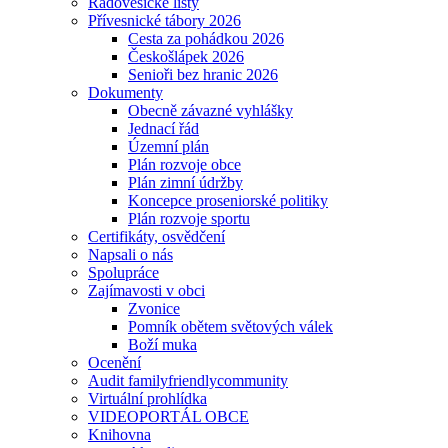
Radovesické listy
Přívesnické tábory 2026
Cesta za pohádkou 2026
Českošlápek 2026
Senioři bez hranic 2026
Dokumenty
Obecně závazné vyhlášky
Jednací řád
Územní plán
Plán rozvoje obce
Plán zimní údržby
Koncepce proseniorské politiky
Plán rozvoje sportu
Certifikáty, osvědčení
Napsali o nás
Spolupráce
Zajímavosti v obci
Zvonice
Pomník obětem světových válek
Boží muka
Ocenění
Audit familyfriendlycommunity
Virtuální prohlídka
VIDEOPORTÁL OBCE
Knihovna