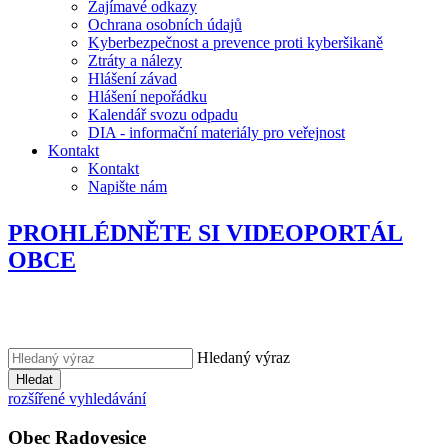
Zajímavé odkazy
Ochrana osobních údajů
Kyberbezpečnost a prevence proti kyberšikaně
Ztráty a nálezy
Hlášení závad
Hlášení nepořádku
Kalendář svozu odpadu
DIA - informační materiály pro veřejnost
Kontakt
Kontakt
Napište nám
PROHLÉDNĚTE SI VIDEOPORTÁL
OBCE
Hledaný výraz
Hledat
rozšířené vyhledávání
Obec
Radovesice