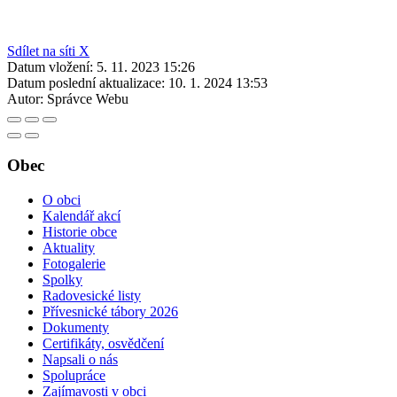
Sdílet na síti X
Datum vložení:
5. 11. 2023 15:26
Datum poslední aktualizace:
10. 1. 2024 13:53
Autor:
Správce Webu
Obec
O obci
Kalendář akcí
Historie obce
Aktuality
Fotogalerie
Spolky
Radovesické listy
Přívesnické tábory 2026
Dokumenty
Certifikáty, osvědčení
Napsali o nás
Spolupráce
Zajímavosti v obci