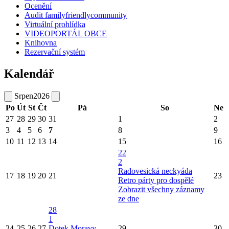
Ocenění
Audit familyfriendlycommunity
Virtuální prohlídka
VIDEOPORTÁL OBCE
Knihovna
Rezervační systém
Kalendář
Srpen
2026
Po
Út
St
Čt
Pá
So
Ne
27
28
29
30
31
1
2
3
4
5
6
7
8
9
10
11
12
13
14
15
16
22
2
Radovesická neckyáda
17
18
19
20
21
23
Retro párty pro dospělé
Zobrazit všechny záznamy
ze dne
28
1
24
25
26
27
Dotek Moravy
29
30