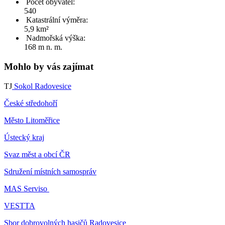
Počet obyvatel:
540
Katastrální výměra:
5,9 km²
Nadmořská výška:
168 m n. m.
Mohlo by vás zajímat
TJ
Sokol Radovesice
České středohoří
Město Litoměřice
Ústecký kraj
Svaz měst a obcí ČR
Sdružení místních samospráv
MAS Serviso
VESTTA
Sbor dobrovolných hasičů Radovesice