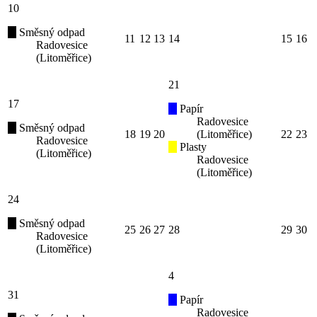
10
Směsný odpad
11
12
13
14
15
16
Radovesice
(Litoměřice)
21
17
Papír
Radovesice
Směsný odpad
18
19
20
(Litoměřice)
22
23
Radovesice
Plasty
(Litoměřice)
Radovesice
(Litoměřice)
24
Směsný odpad
25
26
27
28
29
30
Radovesice
(Litoměřice)
4
31
Papír
Radovesice