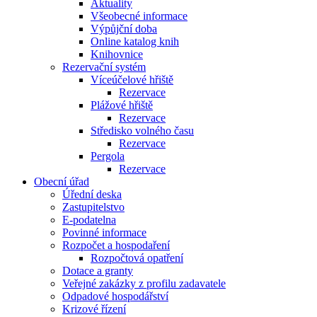
Aktuality
Všeobecné informace
Výpůjční doba
Online katalog knih
Knihovnice
Rezervační systém
Víceúčelové hřiště
Rezervace
Plážové hřiště
Rezervace
Středisko volného času
Rezervace
Pergola
Rezervace
Obecní úřad
Úřední deska
Zastupitelstvo
E-podatelna
Povinné informace
Rozpočet a hospodaření
Rozpočtová opatření
Dotace a granty
Veřejné zakázky z profilu zadavatele
Odpadové hospodářství
Krizové řízení