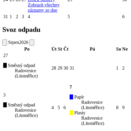
Zobrazit všechny
záznamy ze dne
31
1
2
3
4
5
6
Svoz odpadu
Srpen
2026
Po
Út
St
Čt
Pá
So
Ne
27
Směsný odpad
28
29
30
31
1
2
Radovesice
(Litoměřice)
7
3
Papír
Radovesice
Směsný odpad
4
5
6
(Litoměřice)
8
9
Radovesice
Plasty
(Litoměřice)
Radovesice
(Litoměřice)