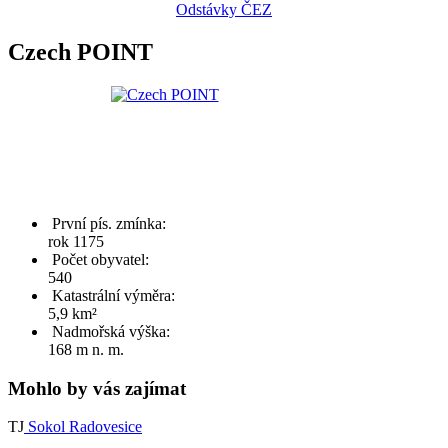
Odstávky ČEZ
Czech POINT
První pís. zmínka:
rok 1175
Počet obyvatel:
540
Katastrální výměra:
5,9 km²
Nadmořská výška:
168 m n. m.
Mohlo by vás zajímat
TJ
Sokol Radovesice