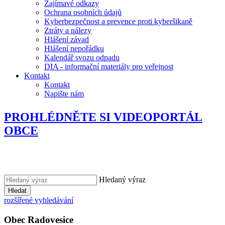
Zajímavé odkazy
Ochrana osobních údajů
Kyberbezpečnost a prevence proti kyberšikaně
Ztráty a nálezy
Hlášení závad
Hlášení nepořádku
Kalendář svozu odpadu
DIA - informační materiály pro veřejnost
Kontakt
Kontakt
Napište nám
PROHLÉDNĚTE SI VIDEOPORTÁL
OBCE
Hledaný výraz
Hledat
rozšířené vyhledávání
Obec
Radovesice