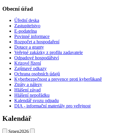
Obecní úřad
Úřední deska
Zastupitelstvo
E-podatelna
Povinné informace
Rozpočet a hospodaření
Dotace a granty
Veřejné zakázky z profilu zadavatele
Odpadové hospodářství
Krizové řízení
Zajímavé odkazy
Ochrana osobních údajů
Kyberbezpečnost a prevence proti kyberšikaně
Ztráty a nálezy
Hlášení závad
Hlášení nepořádku
Kalendář svozu odpadu
DIA - informační materiály pro veřejnost
Kalendář
Srpen
2026