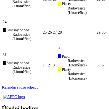
Radovesice
Plasty
(Litoměřice)
Radovesice
(Litoměřice)
24
Směsný odpad
25
26
27
28
29
30
Radovesice
(Litoměřice)
4
31
Papír
Radovesice
Směsný odpad
1
2
3
(Litoměřice)
5
6
Radovesice
Plasty
(Litoměřice)
Radovesice
(Litoměřice)
Kalendář svozu odpadu
Úřední hodiny