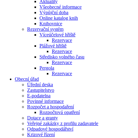
Aktuality
Všeobecné informace
Výpůjční doba
Online katalog knih
Knihovnice
Rezervační systém
Víceúčelové hřiště
Rezervace
Plážové hřiště
Rezervace
Středisko volného času
Rezervace
Pergola
Rezervace
Obecní úřad
Úřední deska
Zastupitelstvo
E-podatelna
Povinné informace
Rozpočet a hospodaření
Rozpočtová opatření
Dotace a granty
Veřejné zakázky z profilu zadavatele
Odpadové hospodářství
Krizové řízení