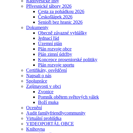
Radovesické listy
Přívesnické tábory 2026
Cesta za pohádkou 2026
Českošlápek 2026
Senioři bez hranic 2026
Dokumenty
Obecně závazné vyhlášky
Jednací řád
Územní plán
Plán rozvoje obce
Plán zimní údržby
Koncepce proseniorské politiky
Plán rozvoje sportu
Certifikáty, osvědčení
Napsali o nás
Spolupráce
Zajímavosti v obci
Zvonice
Pomník obětem světových válek
Boží muka
Ocenění
Audit familyfriendlycommunity
Virtuální prohlídka
VIDEOPORTÁL OBCE
Knihovna