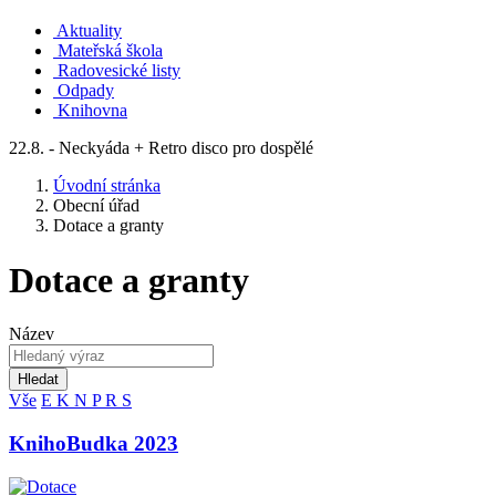
Aktuality
Mateřská škola
Radovesické listy
Odpady
Knihovna
22.8. - Neckyáda + Retro disco pro dospělé
Úvodní stránka
Obecní úřad
Dotace a granty
Dotace a granty
Název
Hledat
Vše
E
K
N
P
R
S
KnihoBudka 2023