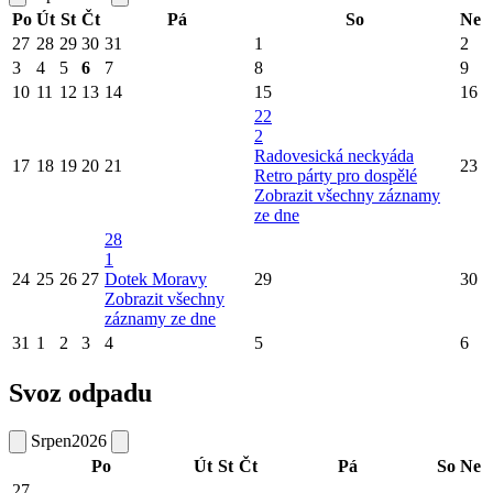
Po
Út
St
Čt
Pá
So
Ne
27
28
29
30
31
1
2
3
4
5
6
7
8
9
10
11
12
13
14
15
16
22
2
Radovesická neckyáda
17
18
19
20
21
23
Retro párty pro dospělé
Zobrazit všechny záznamy
ze dne
28
1
24
25
26
27
Dotek Moravy
29
30
Zobrazit všechny
záznamy ze dne
31
1
2
3
4
5
6
Svoz odpadu
Srpen
2026
Po
Út
St
Čt
Pá
So
Ne
27