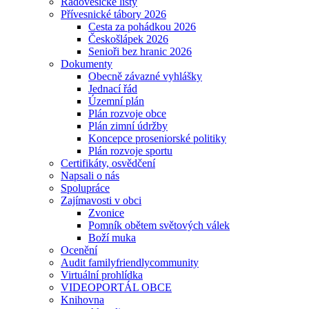
Radovesické listy
Přívesnické tábory 2026
Cesta za pohádkou 2026
Českošlápek 2026
Senioři bez hranic 2026
Dokumenty
Obecně závazné vyhlášky
Jednací řád
Územní plán
Plán rozvoje obce
Plán zimní údržby
Koncepce proseniorské politiky
Plán rozvoje sportu
Certifikáty, osvědčení
Napsali o nás
Spolupráce
Zajímavosti v obci
Zvonice
Pomník obětem světových válek
Boží muka
Ocenění
Audit familyfriendlycommunity
Virtuální prohlídka
VIDEOPORTÁL OBCE
Knihovna