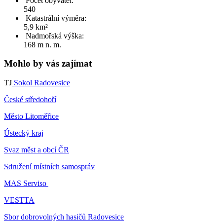
Počet obyvatel:
540
Katastrální výměra:
5,9 km²
Nadmořská výška:
168 m n. m.
Mohlo by vás zajímat
TJ
Sokol Radovesice
České středohoří
Město Litoměřice
Ústecký kraj
Svaz měst a obcí ČR
Sdružení místních samospráv
MAS Serviso
VESTTA
Sbor dobrovolných hasičů Radovesice