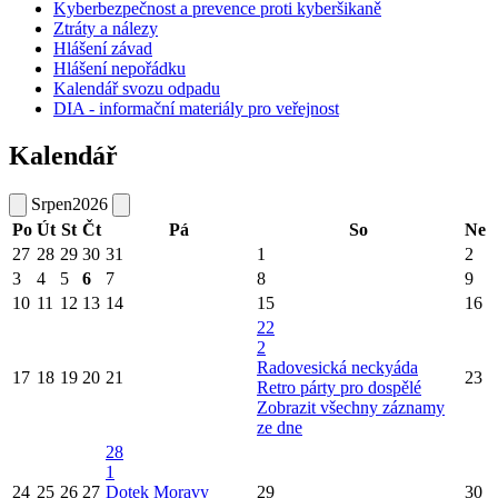
Kyberbezpečnost a prevence proti kyberšikaně
Ztráty a nálezy
Hlášení závad
Hlášení nepořádku
Kalendář svozu odpadu
DIA - informační materiály pro veřejnost
Kalendář
Srpen
2026
Po
Út
St
Čt
Pá
So
Ne
27
28
29
30
31
1
2
3
4
5
6
7
8
9
10
11
12
13
14
15
16
22
2
Radovesická neckyáda
17
18
19
20
21
23
Retro párty pro dospělé
Zobrazit všechny záznamy
ze dne
28
1
24
25
26
27
Dotek Moravy
29
30