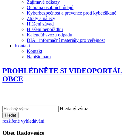
Zajímavé odkazy
Ochrana osobních údajů
Kyberbezpečnost a prevence proti kyberšikaně
Ztráty a nálezy
Hlášení závad
Hlášení nepořádku
Kalendář svozu odpadu
DIA - informační materiály pro veřejnost
Kontakt
Kontakt
Napište nám
PROHLÉDNĚTE SI VIDEOPORTÁL
OBCE
Hledaný výraz
Hledat
rozšířené vyhledávání
Obec
Radovesice