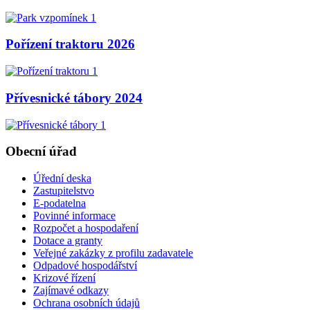
Pořízení traktoru 2026
Přívesnické tábory 2024
Obecní úřad
Úřední deska
Zastupitelstvo
E-podatelna
Povinné informace
Rozpočet a hospodaření
Dotace a granty
Veřejné zakázky z profilu zadavatele
Odpadové hospodářství
Krizové řízení
Zajímavé odkazy
Ochrana osobních údajů