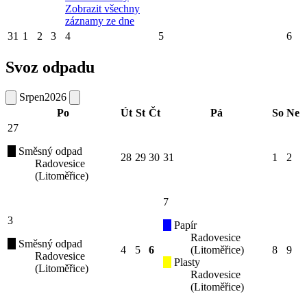
Zobrazit všechny
záznamy ze dne
31
1
2
3
4
5
6
Svoz odpadu
Srpen
2026
Po
Út
St
Čt
Pá
So
Ne
27
Směsný odpad
28
29
30
31
1
2
Radovesice
(Litoměřice)
7
3
Papír
Radovesice
Směsný odpad
4
5
6
(Litoměřice)
8
9
Radovesice
Plasty
(Litoměřice)
Radovesice
(Litoměřice)