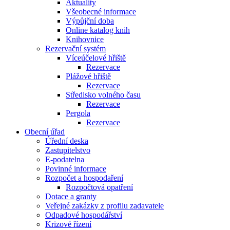
Aktuality
Všeobecné informace
Výpůjční doba
Online katalog knih
Knihovnice
Rezervační systém
Víceúčelové hřiště
Rezervace
Plážové hřiště
Rezervace
Středisko volného času
Rezervace
Pergola
Rezervace
Obecní úřad
Úřední deska
Zastupitelstvo
E-podatelna
Povinné informace
Rozpočet a hospodaření
Rozpočtová opatření
Dotace a granty
Veřejné zakázky z profilu zadavatele
Odpadové hospodářství
Krizové řízení