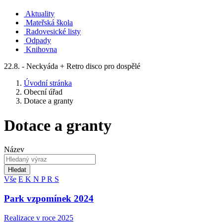
Aktuality
Mateřská škola
Radovesické listy
Odpady
Knihovna
22.8. - Neckyáda + Retro disco pro dospělé
Úvodní stránka
Obecní úřad
Dotace a granty
Dotace a granty
Název
Hledat
Vše
E
K
N
P
R
S
Park vzpomínek 2024
Realizace v roce 2025