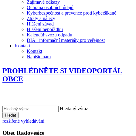
Zajímavé odkazy
Ochrana osobních údajů
Kyberbezpečnost a prevence proti kyberšikaně
Ztráty a nálezy
Hlášení závad
Hlášení nepořádku
Kalendář svozu odpadu
DIA - informační materiály pro veřejnost
Kontakt
Kontakt
Napište nám
PROHLÉDNĚTE SI VIDEOPORTÁL
OBCE
Hledaný výraz
Hledat
rozšířené vyhledávání
Obec
Radovesice