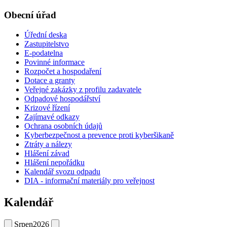
Obecní úřad
Úřední deska
Zastupitelstvo
E-podatelna
Povinné informace
Rozpočet a hospodaření
Dotace a granty
Veřejné zakázky z profilu zadavatele
Odpadové hospodářství
Krizové řízení
Zajímavé odkazy
Ochrana osobních údajů
Kyberbezpečnost a prevence proti kyberšikaně
Ztráty a nálezy
Hlášení závad
Hlášení nepořádku
Kalendář svozu odpadu
DIA - informační materiály pro veřejnost
Kalendář
Srpen
2026