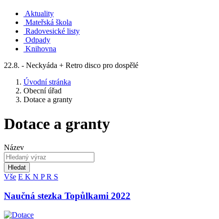
Aktuality
Mateřská škola
Radovesické listy
Odpady
Knihovna
22.8. - Neckyáda + Retro disco pro dospělé
Úvodní stránka
Obecní úřad
Dotace a granty
Dotace a granty
Název
Hledat
Vše
E
K
N
P
R
S
Naučná stezka Topůlkami 2022