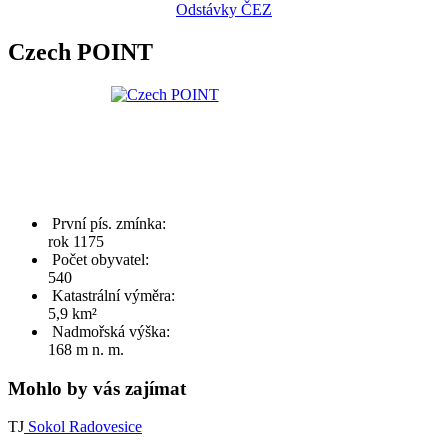
Odstávky ČEZ
Czech POINT
První pís. zmínka:
rok 1175
Počet obyvatel:
540
Katastrální výměra:
5,9 km²
Nadmořská výška:
168 m n. m.
Mohlo by vás zajímat
TJ
Sokol Radovesice