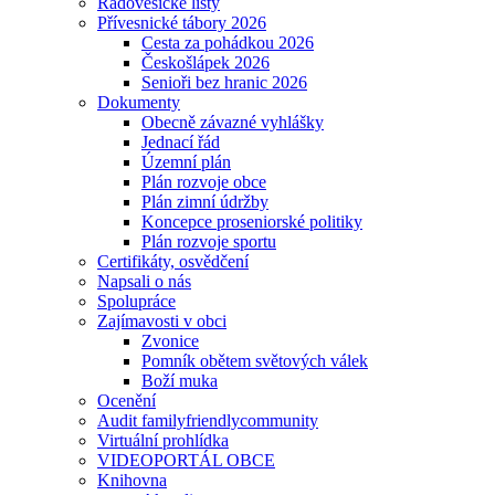
Radovesické listy
Přívesnické tábory 2026
Cesta za pohádkou 2026
Českošlápek 2026
Senioři bez hranic 2026
Dokumenty
Obecně závazné vyhlášky
Jednací řád
Územní plán
Plán rozvoje obce
Plán zimní údržby
Koncepce proseniorské politiky
Plán rozvoje sportu
Certifikáty, osvědčení
Napsali o nás
Spolupráce
Zajímavosti v obci
Zvonice
Pomník obětem světových válek
Boží muka
Ocenění
Audit familyfriendlycommunity
Virtuální prohlídka
VIDEOPORTÁL OBCE
Knihovna