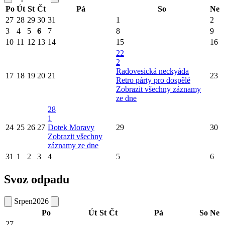
Po
Út
St
Čt
Pá
So
Ne
27
28
29
30
31
1
2
3
4
5
6
7
8
9
10
11
12
13
14
15
16
22
2
Radovesická neckyáda
17
18
19
20
21
23
Retro párty pro dospělé
Zobrazit všechny záznamy
ze dne
28
1
24
25
26
27
Dotek Moravy
29
30
Zobrazit všechny
záznamy ze dne
31
1
2
3
4
5
6
Svoz odpadu
Srpen
2026
Po
Út
St
Čt
Pá
So
Ne
27