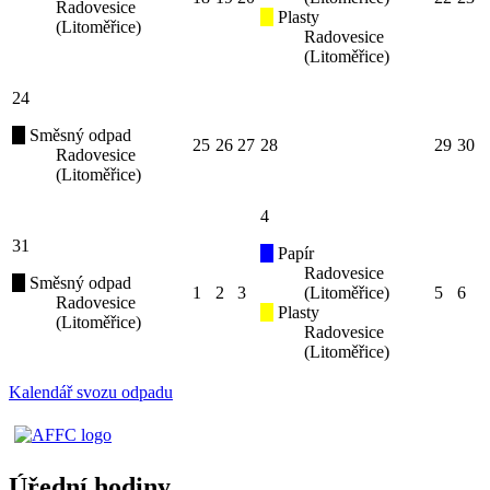
Radovesice
Plasty
(Litoměřice)
Radovesice
(Litoměřice)
24
Směsný odpad
25
26
27
28
29
30
Radovesice
(Litoměřice)
4
31
Papír
Radovesice
Směsný odpad
1
2
3
(Litoměřice)
5
6
Radovesice
Plasty
(Litoměřice)
Radovesice
(Litoměřice)
Kalendář svozu odpadu
Úřední hodiny