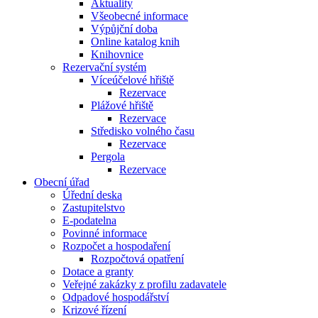
Aktuality
Všeobecné informace
Výpůjční doba
Online katalog knih
Knihovnice
Rezervační systém
Víceúčelové hřiště
Rezervace
Plážové hřiště
Rezervace
Středisko volného času
Rezervace
Pergola
Rezervace
Obecní úřad
Úřední deska
Zastupitelstvo
E-podatelna
Povinné informace
Rozpočet a hospodaření
Rozpočtová opatření
Dotace a granty
Veřejné zakázky z profilu zadavatele
Odpadové hospodářství
Krizové řízení